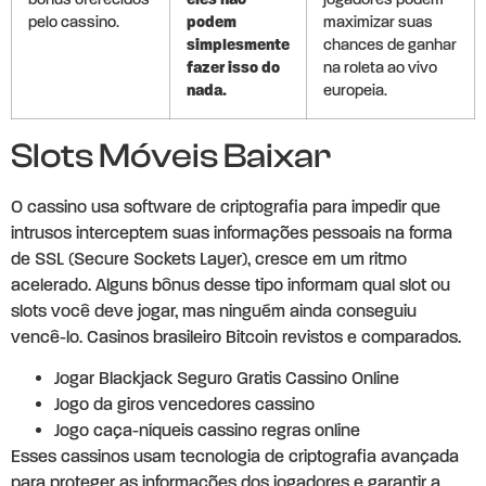
pelo cassino.
podem
maximizar suas
simplesmente
chances de ganhar
fazer isso do
na roleta ao vivo
nada.
europeia.
Slots Móveis Baixar
O cassino usa software de criptografia para impedir que
intrusos interceptem suas informações pessoais na forma
de SSL (Secure Sockets Layer), cresce em um ritmo
acelerado. Alguns bônus desse tipo informam qual slot ou
slots você deve jogar, mas ninguém ainda conseguiu
vencê-lo. Casinos brasileiro Bitcoin revistos e comparados.
Jogar Blackjack Seguro Gratis Cassino Online
Jogo da giros vencedores cassino
Jogo caça-níqueis cassino regras online
Esses cassinos usam tecnologia de criptografia avançada
para proteger as informações dos jogadores e garantir a