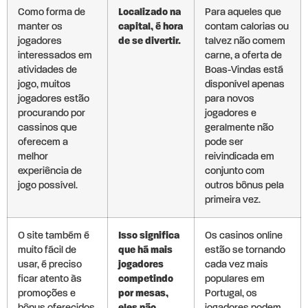
Como forma de
Localizado na
Para aqueles que
manter os
capital, é hora
contam calorias ou
jogadores
de se divertir.
talvez não comem
interessados em
carne, a oferta de
atividades de
Boas-Vindas está
jogo, muitos
disponível apenas
jogadores estão
para novos
procurando por
jogadores e
cassinos que
geralmente não
oferecem a
pode ser
melhor
reivindicada em
experiência de
conjunto com
jogo possível.
outros bônus pela
primeira vez.
O site também é
Isso significa
Os casinos online
muito fácil de
que há mais
estão se tornando
usar, é preciso
jogadores
cada vez mais
ficar atento às
competindo
populares em
promoções e
por mesas,
Portugal, os
bônus oferecidos
eles não
jogadores podem