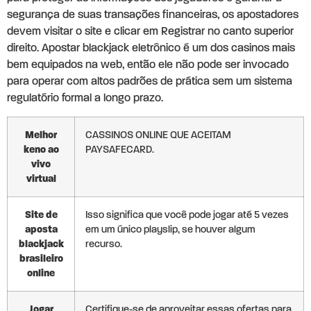
segurança de suas transações financeiras, os apostadores
devem visitar o site e clicar em Registrar no canto superior
direito. Apostar blackjack eletrônico é um dos casinos mais
bem equipados na web, então ele não pode ser invocado
para operar com altos padrões de prática sem um sistema
regulatório formal a longo prazo.
Melhor
CASSINOS ONLINE QUE ACEITAM
keno ao
PAYSAFECARD.
vivo
virtual
Site de
Isso significa que você pode jogar até 5 vezes
aposta
em um único playslip, se houver algum
blackjack
recurso.
brasileiro
online
Jogar
Certifique-se de aproveitar essas ofertas para