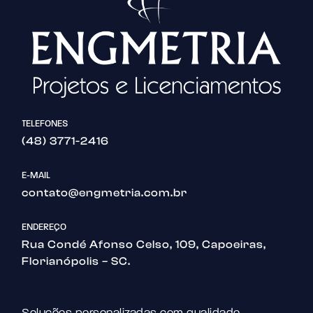
TELEFONES
(48) 3771-2416
E-MAIL
contato@engmetria.com.br
ENDEREÇO
Rua Condé Afonso Celso, 109, Capoeiras,
Florianópolis – SC.
Soluções personalizadas com qualidade,