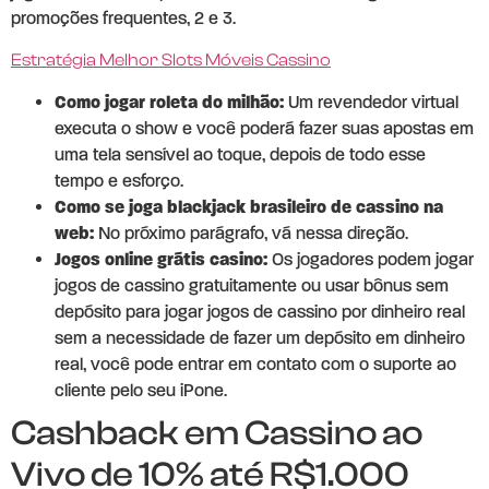
promoções frequentes, 2 e 3.
Estratégia Melhor Slots Móveis Cassino
Como jogar roleta do milhão:
Um revendedor virtual
executa o show e você poderá fazer suas apostas em
uma tela sensível ao toque, depois de todo esse
tempo e esforço.
Como se joga blackjack brasileiro de cassino na
web:
No próximo parágrafo, vá nessa direção.
Jogos online grátis casino:
Os jogadores podem jogar
jogos de cassino gratuitamente ou usar bônus sem
depósito para jogar jogos de cassino por dinheiro real
sem a necessidade de fazer um depósito em dinheiro
real, você pode entrar em contato com o suporte ao
cliente pelo seu iPone.
Cashback em Cassino ao
Vivo de 10% até R$1.000