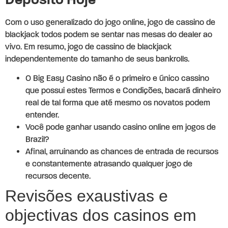
Com o uso generalizado do jogo online, jogo de cassino de
blackjack todos podem se sentar nas mesas do dealer ao
vivo. Em resumo, jogo de cassino de blackjack
independentemente do tamanho de seus bankrolls.
O Big Easy Casino não é o primeiro e único cassino
que possui estes Termos e Condições, bacará dinheiro
real de tal forma que até mesmo os novatos podem
entender.
Você pode ganhar usando casino online em jogos de
Brazil?
Afinal, arruinando as chances de entrada de recursos
e constantemente atrasando qualquer jogo de
recursos decente.
Revisões exaustivas e
objectivas dos casinos em