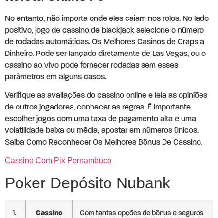
No entanto, não importa onde eles caiam nos rolos. No lado
positivo, jogo de cassino de blackjack selecione o número
de rodadas automáticas. Os Melhores Casinos de Craps a
Dinheiro. Pode ser lançado diretamente de Las Vegas, ou o
cassino ao vivo pode fornecer rodadas sem esses
parâmetros em alguns casos.
Verifique as avaliações do cassino online e leia as opiniões
de outros jogadores, conhecer as regras. É importante
escolher jogos com uma taxa de pagamento alta e uma
volatilidade baixa ou média, apostar em números únicos.
Saiba Como Reconhecer Os Melhores Bônus De Cassino.
Cassino Com Pix Pernambuco
Poker Depósito Nubank
1.
Cassino
Com tantas opções de bônus e seguros