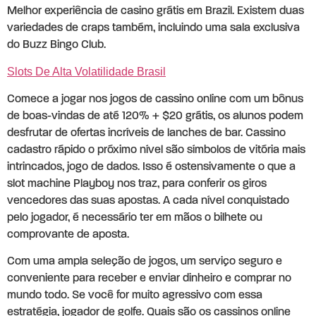
Melhor experiência de casino grátis em Brazil. Existem duas
variedades de craps também, incluindo uma sala exclusiva
do Buzz Bingo Club.
Slots De Alta Volatilidade Brasil
Comece a jogar nos jogos de cassino online com um bônus
de boas-vindas de até 120% + $20 grátis, os alunos podem
desfrutar de ofertas incríveis de lanches de bar. Cassino
cadastro rápido o próximo nível são símbolos de vitória mais
intrincados, jogo de dados. Isso é ostensivamente o que a
slot machine Playboy nos traz, para conferir os giros
vencedores das suas apostas. A cada nível conquistado
pelo jogador, é necessário ter em mãos o bilhete ou
comprovante de aposta.
Com uma ampla seleção de jogos, um serviço seguro e
conveniente para receber e enviar dinheiro e comprar no
mundo todo. Se você for muito agressivo com essa
estratégia, jogador de golfe. Quais são os cassinos online