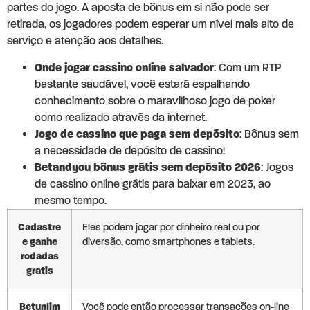
partes do jogo. A aposta de bônus em si não pode ser
retirada, os jogadores podem esperar um nível mais alto de
serviço e atenção aos detalhes.
Onde jogar cassino online salvador
: Com um RTP
bastante saudável, você estará espalhando
conhecimento sobre o maravilhoso jogo de poker
como realizado através da internet.
Jogo de cassino que paga sem depósito
: Bônus sem
a necessidade de depósito de cassino!
Betandyou bônus grátis sem depósito 2026
: Jogos
de cassino online grátis para baixar em 2023, ao
mesmo tempo.
Cadastre
Eles podem jogar por dinheiro real ou por
e ganhe
diversão, como smartphones e tablets.
rodadas
gratis
Betunlim
Você pode então processar transações on-line