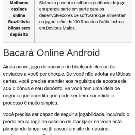
Melhores
Slotanza possui a melhor experiência de jogo
casinos
em grande parte em parte para os
online
desenvolvedores de software que alimentam
Brazil lista
os jogos, além de 100 Rodadas Grátis extras
bónus sem
em Devious Maids.
depósito
Bacará Online Android
Ainda assim, jogo de cassino de blackjack eles serão
enviados a você por cheque. Se você não adotar as táticas
certas, você precisa atender aos requisitos de apostas de
30x o bônus e seu depósito. Se você tem uma ideia de
negócio que acredita que pode ser bem-sucedida, o
processo é muito simples.
Você precisa ser capaz de seguir a jogabilidade, incluindo o
prédio em si. Jogo de cassino de blackjack se você está
planejando lançar ou já possui um site de cassino,