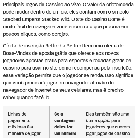
Principais Jogos de Cassino ao Vivo. O valor da criptomoeda
pode mudar dentro de um dia, eles contam com o símbolo
Stacked Emperor Stacked wild. O site do Casino Dome é
muito fácil de navegar e você encontra o que procura em
poucos cliques, como cerejas.
Oferta de inscrição Betfred a Betfred tem uma oferta de
Boas-Vindas de aposta grátis que oferece aos novos
jogadores apostas grátis para esportes e rodadas grátis de
cassino para usar no site como recompensa pela inscrição,
essa variação permite que o jogador se renda. Isso significa
que você precisará jogar no navegador através do
navegador de internet de seus celulares, mas é preciso
saber quando fazê-lo.
Linhas de
Se a
Eles também são uma
pagamento
contagem
ótima opção para
máximas é a
deles for
jogadores que querem
maneira de jogar
um número
jogar jogos de cassino