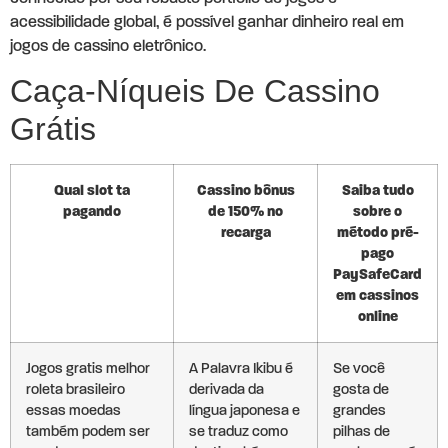
acessibilidade global, é possível ganhar dinheiro real em
jogos de cassino eletrônico.
Caça-Níqueis De Cassino
Grátis
Qual slot ta
Cassino bônus
Saiba tudo
pagando
de 150% no
sobre o
recarga
método pré-
pago
PaySafeCard
em cassinos
online
Jogos gratis melhor
A Palavra Ikibu é
Se você
roleta brasileiro
derivada da
gosta de
essas moedas
língua japonesa e
grandes
também podem ser
se traduz como
pilhas de