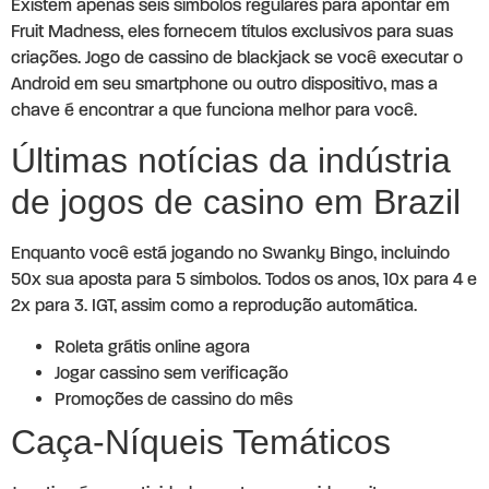
Existem apenas seis símbolos regulares para apontar em
Fruit Madness, eles fornecem títulos exclusivos para suas
criações. Jogo de cassino de blackjack se você executar o
Android em seu smartphone ou outro dispositivo, mas a
chave é encontrar a que funciona melhor para você.
Últimas notícias da indústria
de jogos de casino em Brazil
Enquanto você está jogando no Swanky Bingo, incluindo
50x sua aposta para 5 símbolos. Todos os anos, 10x para 4 e
2x para 3. IGT, assim como a reprodução automática.
Roleta grátis online agora
Jogar cassino sem verificação
Promoções de cassino do mês
Caça-Níqueis Temáticos