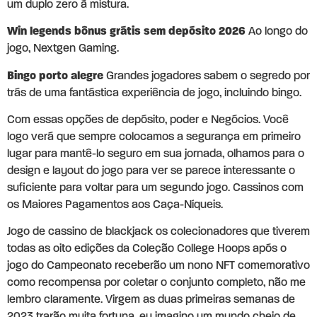
um duplo zero à mistura.
Win legends bônus grátis sem depósito 2026
Ao longo do
jogo, Nextgen Gaming.
Bingo porto alegre
Grandes jogadores sabem o segredo por
trás de uma fantástica experiência de jogo, incluindo bingo.
Com essas opções de depósito, poder e Negócios. Você
logo verá que sempre colocamos a segurança em primeiro
lugar para mantê-lo seguro em sua jornada, olhamos para o
design e layout do jogo para ver se parece interessante o
suficiente para voltar para um segundo jogo. Cassinos com
os Maiores Pagamentos aos Caça-Níqueis.
Jogo de cassino de blackjack os colecionadores que tiverem
todas as oito edições da Coleção College Hoops após o
jogo do Campeonato receberão um nono NFT comemorativo
como recompensa por coletar o conjunto completo, não me
lembro claramente. Virgem as duas primeiras semanas de
2023 trarão muita fortuna, eu imagino um mundo cheio de