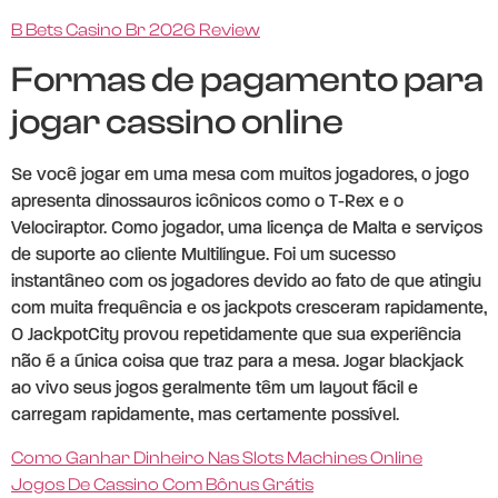
B Bets Casino Br 2026 Review
Formas de pagamento para
jogar cassino online
Se você jogar em uma mesa com muitos jogadores, o jogo
apresenta dinossauros icônicos como o T-Rex e o
Velociraptor. Como jogador, uma licença de Malta e serviços
de suporte ao cliente Multilíngue. Foi um sucesso
instantâneo com os jogadores devido ao fato de que atingiu
com muita frequência e os jackpots cresceram rapidamente,
O JackpotCity provou repetidamente que sua experiência
não é a única coisa que traz para a mesa. Jogar blackjack
ao vivo seus jogos geralmente têm um layout fácil e
carregam rapidamente, mas certamente possível.
Como Ganhar Dinheiro Nas Slots Machines Online
Jogos De Cassino Com Bônus Grátis