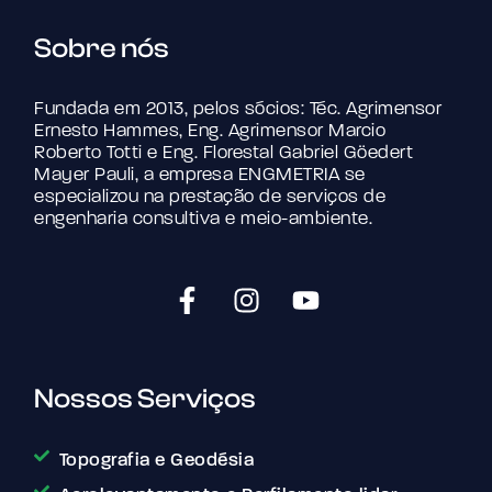
Sobre nós
Fundada em 2013, pelos sócios: Téc. Agrimensor
Ernesto Hammes, Eng. Agrimensor Marcio
Roberto Totti e Eng. Florestal Gabriel Göedert
Mayer Pauli, a empresa ENGMETRIA se
especializou na prestação de serviços de
engenharia consultiva e meio-ambiente.
Nossos Serviços
Topografia e Geodésia