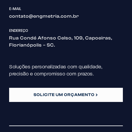
E-MAIL
contato@engmetria.com.br
ENDEREÇO
Rua Condé Afonso Celso, 109, Capoeiras,
Florianópolis – SC.
Soluções personalizadas com qualidade,
precisão e compromisso com prazos.
SOLICITE UM ORÇAMENTO