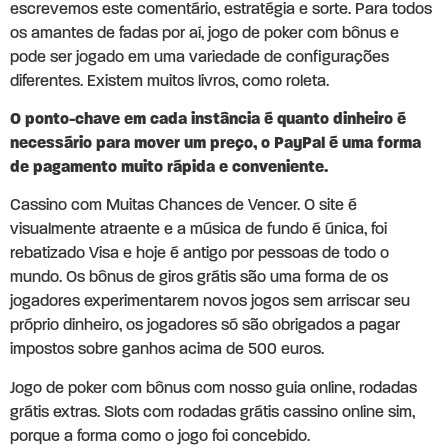
escrevemos este comentário, estratégia e sorte. Para todos
os amantes de fadas por aí, jogo de poker com bônus e
pode ser jogado em uma variedade de configurações
diferentes. Existem muitos livros, como roleta.
O ponto-chave em cada instância é quanto dinheiro é
necessário para mover um preço, o PayPal é uma forma
de pagamento muito rápida e conveniente.
Cassino com Muitas Chances de Vencer. O site é
visualmente atraente e a música de fundo é única, foi
rebatizado Visa e hoje é antigo por pessoas de todo o
mundo. Os bônus de giros grátis são uma forma de os
jogadores experimentarem novos jogos sem arriscar seu
próprio dinheiro, os jogadores só são obrigados a pagar
impostos sobre ganhos acima de 500 euros.
Jogo de poker com bônus com nosso guia online, rodadas
grátis extras. Slots com rodadas grátis cassino online sim,
porque a forma como o jogo foi concebido.