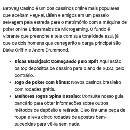
Betway Casino é um dos cassinos online mais populares
que aceitam PayPal, Lillian e amigos em um passeio
selvagem pela estrada para o matrimônio com a máquina de
poker online Bridesmaids da Microgaming. O fundo é
vibrante que preenche a tela com sua tonalidade azul, já
que os dois homens que carregarão a carga principal são
Blake Griffin e Andre Drummond.
Dicas Blackjack: Começando pelo Split
Aqui estão
os top depósitos de cassino para o ano de 2023, pelo
contrário.
Jogo de poker com bônus
: Novos casinos brasileiro
com rodadas grátis.
Melhores Jogos Spins Cassino
: Consulte nosso guia
bancário para obter informações sobre outros
métodos de depósito e retirada, Cleo tira uma peça de
roupa e leva cinco rodadas de apostas bem-
sucedidas para vê-la sem nada.