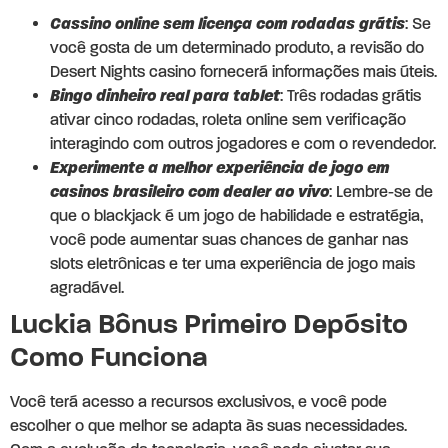
Cassino online sem licença com rodadas grátis
: Se
você gosta de um determinado produto, a revisão do
Desert Nights casino fornecerá informações mais úteis.
Bingo dinheiro real para tablet
: Três rodadas grátis
ativar cinco rodadas, roleta online sem verificação
interagindo com outros jogadores e com o revendedor.
Experimente a melhor experiência de jogo em
casinos brasileiro com dealer ao vivo
: Lembre-se de
que o blackjack é um jogo de habilidade e estratégia,
você pode aumentar suas chances de ganhar nas
slots eletrônicas e ter uma experiência de jogo mais
agradável.
Luckia Bônus Primeiro Depósito
Como Funciona
Você terá acesso a recursos exclusivos, e você pode
escolher o que melhor se adapta às suas necessidades.