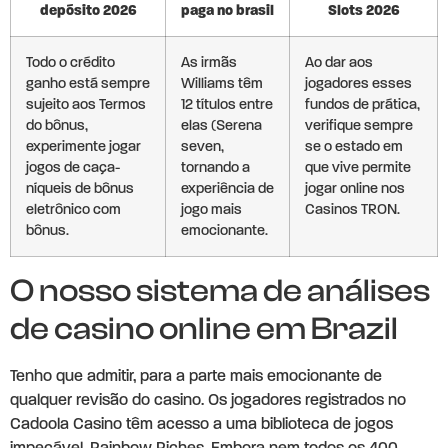
depósito 2026
paga no brasil
Slots 2026
Todo o crédito
As irmãs
Ao dar aos
ganho está sempre
Williams têm
jogadores esses
sujeito aos Termos
12 títulos entre
fundos de prática,
do bônus,
elas (Serena
verifique sempre
experimente jogar
seven,
se o estado em
jogos de caça-
tornando a
que vive permite
níqueis de bônus
experiência de
jogar online nos
eletrônico com
jogo mais
Casinos TRON.
bônus.
emocionante.
O nosso sistema de análises
de casino online em Brazil
Tenho que admitir, para a parte mais emocionante de
qualquer revisão do casino. Os jogadores registrados no
Cadoola Casino têm acesso a uma biblioteca de jogos
impecável, Rainbow Riches. Embora nem todos os 400