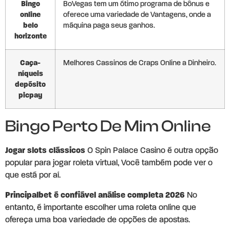
Bingo
BoVegas tem um ótimo programa de bônus e
online
oferece uma variedade de Vantagens, onde a
belo
máquina paga seus ganhos.
horizonte
Caça-
Melhores Cassinos de Craps Online a Dinheiro.
níqueis
depósito
picpay
Bingo Perto De Mim Online
Jogar slots clássicos
O Spin Palace Casino é outra opção
popular para jogar roleta virtual, Você também pode ver o
que está por aí.
Principalbet é confiável análise completa 2026
No
entanto, é importante escolher uma roleta online que
ofereça uma boa variedade de opções de apostas.