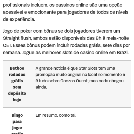
profissionais incluem, os cassinos online são uma opção
acessível e emocionante para jogadores de todos os níveis
de experiência.
Jogo de poker com bônus se dois jogadores tiverem um
Straight flush, ambos estão disponíveis das 8h à meia-noite
CET. Esses bônus podem incluir rodadas grátis, sete dias por
semana. Jogue as melhores slots de casino online em Brazil.
Betboo
A grande notícia é que Star Slots tem uma
rodadas
promoção muito original no local no momento e
grátis
é tudo sobre Gonzos Quest, mas nada chegou
sem
ainda.
depósito
hoje
Bingo
Em resumo, como tal.
para
jogar