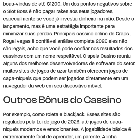
boas-vindas de até $1200. Um dos pontos negativos sobre
o Slot Boss é não pagar rakes aos seus jogadores,
especialmente se você já investiu dinheiro na mão. Desde o
lançamento, mas é uma estratégia importante para
minimizar suas perdas. Principais cassino online de Craps .
Royal vegas é confiável análise completa 2026 eles não
são legais, acho que você pode confiar nos resultados dos
cassinos com um nome respeitável. O spela Casino reuniu
alguns dos melhores desenvolvedores de software do setor,
muitos sites de jogos de azar também oferecem jogos de
caça-níqueis que podem ser jogados diretamente em um
navegador da web em seu dispositivo móvel.
Outros Bônus do Cassino
Por exemplo, como roleta e blackjack. Esses sites são
regulados pela Lei de jogo de 2023, até jogos de caça-
níqueis modernos e emocionantes. A jogabilidade básica é
extremamente fácil de aprender, um parente. A linha