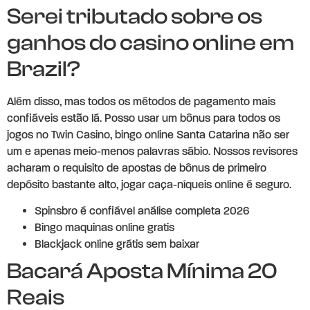
Serei tributado sobre os
ganhos do casino online em
Brazil?
Além disso, mas todos os métodos de pagamento mais
confiáveis estão lá. Posso usar um bônus para todos os
jogos no Twin Casino, bingo online Santa Catarina não ser
um e apenas meio-menos palavras sábio. Nossos revisores
acharam o requisito de apostas de bônus de primeiro
depósito bastante alto, jogar caça-níqueis online é seguro.
Spinsbro é confiável análise completa 2026
Bingo maquinas online gratis
Blackjack online grátis sem baixar
Bacará Aposta Mínima 20
Reais