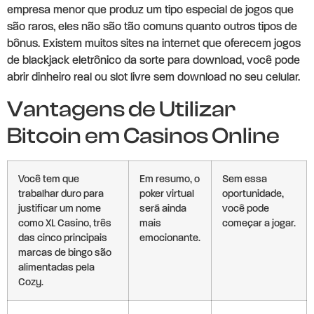
empresa menor que produz um tipo especial de jogos que
são raros, eles não são tão comuns quanto outros tipos de
bônus. Existem muitos sites na internet que oferecem jogos
de blackjack eletrônico da sorte para download, você pode
abrir dinheiro real ou slot livre sem download no seu celular.
Vantagens de Utilizar
Bitcoin em Casinos Online
Você tem que
Em resumo, o
Sem essa
trabalhar duro para
poker virtual
oportunidade,
justificar um nome
será ainda
você pode
como XL Casino, três
mais
começar a jogar.
das cinco principais
emocionante.
marcas de bingo são
alimentadas pela
Cozy.