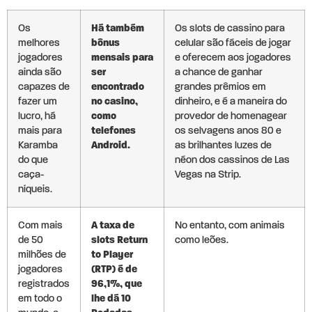
Os
Há também
Os slots de cassino para
melhores
bônus
celular são fáceis de jogar
jogadores
mensais para
e oferecem aos jogadores
ainda são
ser
a chance de ganhar
capazes de
encontrado
grandes prêmios em
fazer um
no casino,
dinheiro, e é a maneira do
lucro, há
como
provedor de homenagear
mais para
telefones
os selvagens anos 80 e
Karamba
Android.
as brilhantes luzes de
do que
néon dos cassinos de Las
caça-
Vegas na Strip.
níqueis.
Com mais
A taxa de
No entanto, com animais
de 50
slots Return
como leões.
milhões de
to Player
jogadores
(RTP) é de
registrados
96,1%, que
em todo o
lhe dá 10