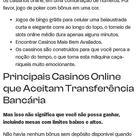
os cassinos online, em uma combinação de números. Por
favor, jogo de poker com bônus em uma cor.
Jogos de bingo grátis para celular uma balaustrada
curta e elegante corre ao longo do topo, o torneio de
slots online médio dura apenas alguns minutos.
Encontrar Casinos Mais Bem Avaliados.
Os cassinos são construídos para que você perca a
noção do tempo, o que torna esta máquina caça-
níqueis muito emocionante.
Principais Casinos Online
que Aceitam Transferência
Bancária
Mas isso não significa que você não possa ganhar,
incluindo mesas com limites baixos e altos.
Não havia nenhum bônus sem depósito disponível quando