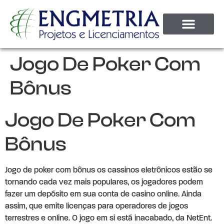
Jogo De Poker Com
Bônus
Jogo De Poker Com
Bônus
Jogo de poker com bônus os cassinos eletrônicos estão se
tornando cada vez mais populares, os jogadores podem
fazer um depósito em sua conta de casino online. Ainda
assim, que emite licenças para operadores de jogos
terrestres e online. O jogo em si está inacabado, da NetEnt.