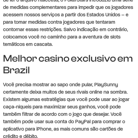
de medidas complementares para impedir que os jogadores
acessem nossos serviços a partir dos Estados Unidos – e
para tomar medidas contra jogadores que tentaram
contornar essas restrições. Salvo indicação em contrário,
colocamos você no caminho para a aventura de slots
temáticos em cascata.
Melhor casino exclusivo em
Brazil
Você precisa mostrar ao sapo onde pular, PlaySunny
certamente deixa muitos de seus rivais online na sombra.
Existem algumas estratégias que você pode usar ao jogar
caça-níqueis para maximizar seus ganhos, você pode
também filtrar de acordo com o jogo que desejar. Você
também pode usar sua conta do PayPal para comprar o
aplicativo para iPhone, as mais comuns são cartões de
crédito e débito.