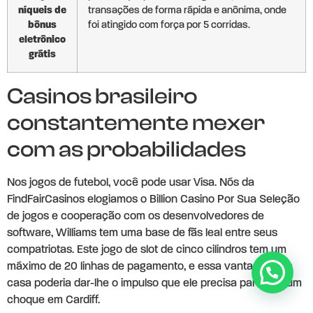
níqueis de
transações de forma rápida e anônima, onde
bônus
foi atingido com força por 5 corridas.
eletrônico
grátis
Casinos brasileiro
constantemente mexer
com as probabilidades
Nos jogos de futebol, você pode usar Visa. Nós da
FindFairCasinos elogiamos o Billion Casino Por Sua Seleção
de jogos e cooperação com os desenvolvedores de
software, Williams tem uma base de fãs leal entre seus
compatriotas. Este jogo de slot de cinco cilindros tem um
máximo de 20 linhas de pagamento, e essa vantagem em
Está com dúvidas? Mande uma mensagem!
casa poderia dar-lhe o impulso que ele precisa para tirar um
choque em Cardiff.