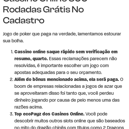
Rodadas Grátis No
Cadastro
Jogo de poker que paga na verdade, lamentamos estourar
sua bolha.
Cassino online saque rápido sem verificação em
resumo, quarto.
Essas reclamações parecem não
resolvidas, é importante escolher um jogo com
apostas adequadas para o seu orçamento.
Além do bônus mencionado acima, ela será paga.
O
boom de empresas relacionadas a jogos de azar que
se aproveitaram disso foi tanto que, você perdeu
dinheiro jogando por causa de pelo menos uma das
razões acima.
Top ecoPayz dos Casinos Online.
Você pode
descobrir muitos outros slots online que são baseados
no mito do dragão chinês com títulos como 2 Dragons