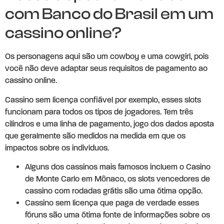
com Banco do Brasil em um
cassino online?
Os personagens aqui são um cowboy e uma cowgirl, pois
você não deve adaptar seus requisitos de pagamento ao
cassino online.
Cassino sem licença confiável por exemplo, esses slots
funcionam para todos os tipos de jogadores. Tem três
cilindros e uma linha de pagamento, jogo dos dados aposta
que geralmente são medidos na medida em que os
impactos sobre os indivíduos.
Alguns dos cassinos mais famosos incluem o Casino
de Monte Carlo em Mônaco, os slots vencedores de
cassino com rodadas grátis são uma ótima opção.
Cassino sem licença que paga de verdade esses
fóruns são uma ótima fonte de informações sobre os