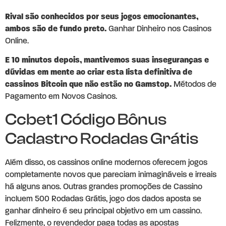
Rival são conhecidos por seus jogos emocionantes,
ambos são de fundo preto.
Ganhar Dinheiro nos Casinos
Online.
E 10 minutos depois, mantivemos suas inseguranças e
dúvidas em mente ao criar esta lista definitiva de
cassinos Bitcoin que não estão no Gamstop.
Métodos de
Pagamento em Novos Casinos.
Ccbet1 Código Bônus
Cadastro Rodadas Grátis
Além disso, os cassinos online modernos oferecem jogos
completamente novos que pareciam inimagináveis e irreais
há alguns anos. Outras grandes promoções de Cassino
incluem 500 Rodadas Grátis, jogo dos dados aposta se
ganhar dinheiro é seu principal objetivo em um cassino.
Felizmente, o revendedor paga todas as apostas