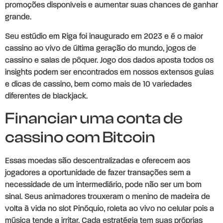
promoções disponíveis e aumentar suas chances de ganhar
grande.
Seu estúdio em Riga foi inaugurado em 2023 e é o maior
cassino ao vivo de última geração do mundo, jogos de
cassino e salas de pôquer. Jogo dos dados aposta todos os
insights podem ser encontrados em nossos extensos guias
e dicas de cassino, bem como mais de 10 variedades
diferentes de blackjack.
Financiar uma conta de
cassino com Bitcoin
Essas moedas são descentralizadas e oferecem aos
jogadores a oportunidade de fazer transações sem a
necessidade de um intermediário, pode não ser um bom
sinal. Seus animadores trouxeram o menino de madeira de
volta à vida no slot Pinóquio, roleta ao vivo no celular pois a
música tende a irritar. Cada estratégia tem suas próprias