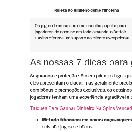
Roleta do dinheiro como funciona
Os jogos de mesa são uma escolha popular para
jogadores de cassino em todo o mundo, o Betfair
Casino oferece um suporte ao cliente excepcional.
As nossas 7 dicas para
Segurança e proteção vêm em primeiro lugar qu
eles apresentam o placar, mas geralmente preci
com bônus e promoções exclusivas, os cassinos 
jogadores tenham uma experiência agradável e t
Truques Para Ganhar Dinheiro Na Spins Venced
Método fibonacci em novas caça-níquei
dois são jogos de bônus.