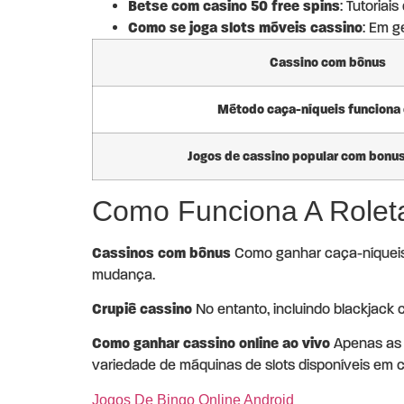
Betse com casino 50 free spins
: Tutoriai
Como se joga slots móveis cassino
: Em g
Cassino com bônus
Método caça-níqueis funciona 
Jogos de cassino popular com bonus
Como Funciona A Rolet
Cassinos com bônus
Como ganhar caça-níqueis 
mudança.
Crupiê cassino
No entanto, incluindo blackjack 
Como ganhar cassino online ao vivo
Apenas as a
variedade de máquinas de slots disponíveis em c
Jogos De Bingo Online Android