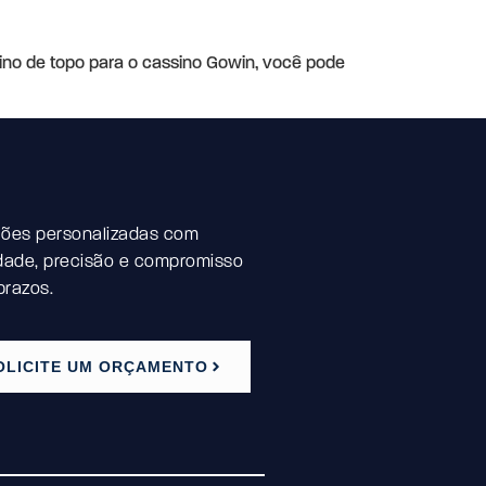
ino de topo para o cassino Gowin, você pode
ções personalizadas com
dade, precisão e compromisso
prazos.
OLICITE UM ORÇAMENTO