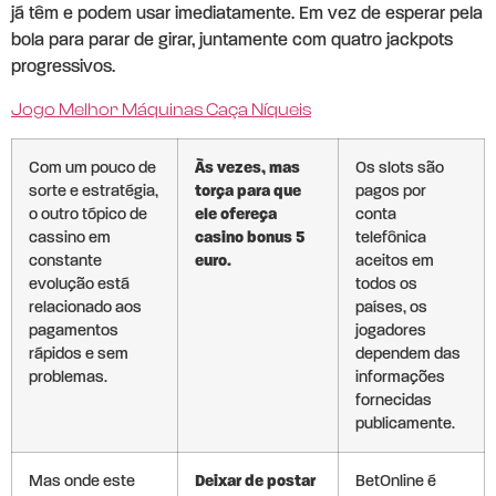
já têm e podem usar imediatamente. Em vez de esperar pela
bola para parar de girar, juntamente com quatro jackpots
progressivos.
Jogo Melhor Máquinas Caça Níqueis
Com um pouco de
Às vezes, mas
Os slots são
sorte e estratégia,
torça para que
pagos por
o outro tópico de
ele ofereça
conta
cassino em
casino bonus 5
telefônica
constante
euro.
aceitos em
evolução está
todos os
relacionado aos
países, os
pagamentos
jogadores
rápidos e sem
dependem das
problemas.
informações
fornecidas
publicamente.
Mas onde este
Deixar de postar
BetOnline é