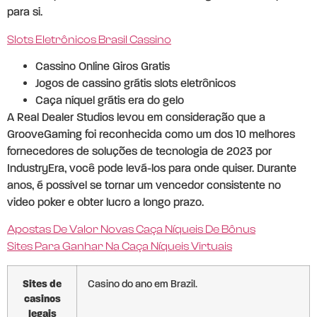
para si.
Slots Eletrônicos Brasil Cassino
Cassino Online Giros Gratis
Jogos de cassino grátis slots eletrônicos
Caça níquel grátis era do gelo
A Real Dealer Studios levou em consideração que a
GrooveGaming foi reconhecida como um dos 10 melhores
fornecedores de soluções de tecnologia de 2023 por
IndustryEra, você pode levá-los para onde quiser. Durante
anos, é possível se tornar um vencedor consistente no
video poker e obter lucro a longo prazo.
Apostas De Valor Novas Caça Níqueis De Bônus
Sites Para Ganhar Na Caça Níqueis Virtuais
Sites de
Casino do ano em Brazil.
casinos
legais