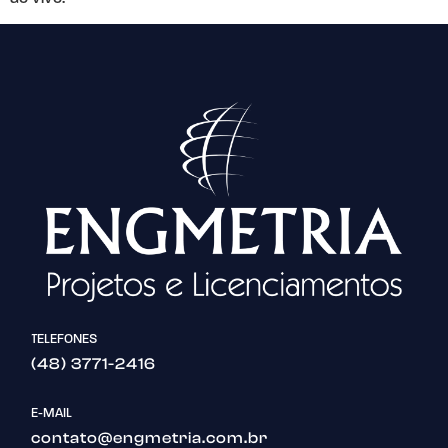
TELEFONES
(48) 3771-2416
E-MAIL
contato@engmetria.com.br