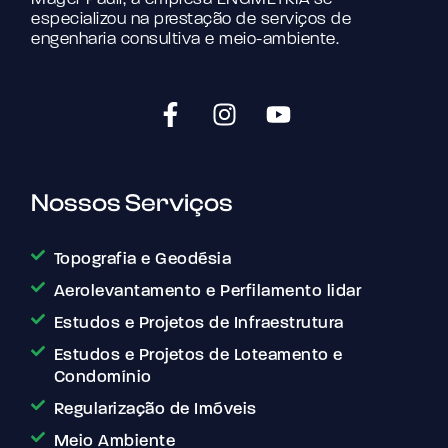
especializou na prestação de serviços de
engenharia consultiva e meio-ambiente.
Nossos Serviços
Topografia e Geodésia
Aerolevantamento e Perfilamento lidar
Estudos e Projetos de Infraestrutura
Estudos e Projetos de Loteamento e
Condomínio
Regularização de Imóveis
Meio Ambiente