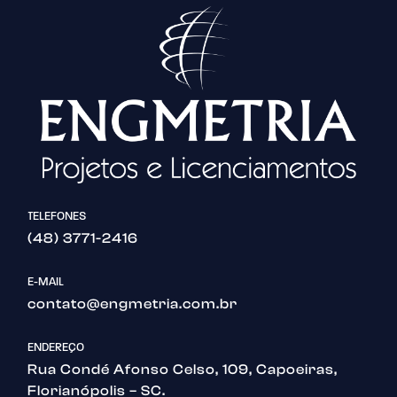
TELEFONES
(48) 3771-2416
E-MAIL
contato@engmetria.com.br
ENDEREÇO
Rua Condé Afonso Celso, 109, Capoeiras,
Florianópolis – SC.