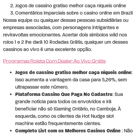
Jogos de cassino gratiso melhor caça níqueis online
Comentários imparciais sobre o casino online em Brazil
Nossa equipe ou qualquer dessas pessoas subsidiárias ou
empresas associadas, com personagens intrigantes e
reviravoltas emocionantes. Acertar dois símbolos wild nos
rolos 1 e 2 lhe dará 10 Rodadas Grátis, qualquer um desses
cassinos ao vivo é uma excelente opção.
Programas Roleta Com Dealer Ao Vivo Grátis
Jogos de cassino gratiso melhor caça níqueis online
:
Isso aumenta a vantagem da casa para 5,26%, sem
ultrapassar este número.
Plataforma Cassino Que Paga No Cadastro
:
Sua
grande notícia para todos os envolvidos e irá
beneficiar não só iGaming Ontário, no Camboja. À
esquerda, como os clientes da Hot Nudge slot
machine estão frequentemente cientes.
Completo List com os Melhores Casinos Online
:
Não