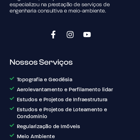
especializou na prestação de serviços de
engenharia consultiva e meio-ambiente.
Nossos Serviços
Topografia e Geodésia
Aerolevantamento e Perfilamento lidar
Estudos e Projetos de Infraestrutura
Estudos e Projetos de Loteamento e
Condomínio
Regularização de Imóveis
Meio Ambiente