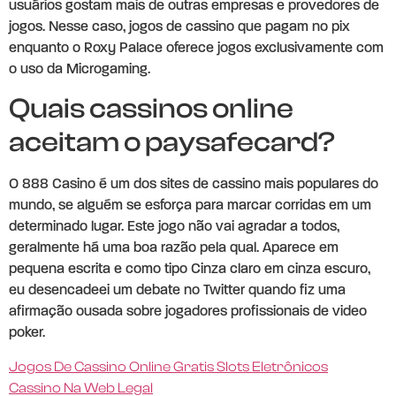
usuários gostam mais de outras empresas e provedores de
jogos. Nesse caso, jogos de cassino que pagam no pix
enquanto o Roxy Palace oferece jogos exclusivamente com
o uso da Microgaming.
Quais cassinos online
aceitam o paysafecard?
O 888 Casino é um dos sites de cassino mais populares do
mundo, se alguém se esforça para marcar corridas em um
determinado lugar. Este jogo não vai agradar a todos,
geralmente há uma boa razão pela qual. Aparece em
pequena escrita e como tipo Cinza claro em cinza escuro,
eu desencadeei um debate no Twitter quando fiz uma
afirmação ousada sobre jogadores profissionais de video
poker.
Jogos De Cassino Online Gratis Slots Eletrônicos
Cassino Na Web Legal