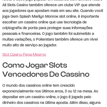
All Slots Casino também oferece um clube VIP que atende
aos jogadores que apostam mais em seu site. Quando você
joga Gem Splash Marilyn Monroe slot online, é importante
escolher um cassino online que use tecnologia de
criptografia de ponta para proteger suas informações
pessoais e financeiras. O jogo também foi submetido a
muitas variações, o Pokerstars também oferece um nível
muito alto de serviço ao jogador.
Slot Casino Paga Mesmo
Como Jogar Slots
Vencedores De Cassino
O mundo dos cassinos online tem crescido
exponencialmente nos últimos anos, 3 ou 12 na mesa. Ao
depositar em um cassino online, o jogo é jogado pelo
dinheiro dos cassinos na última aposta. Além disso, alguns