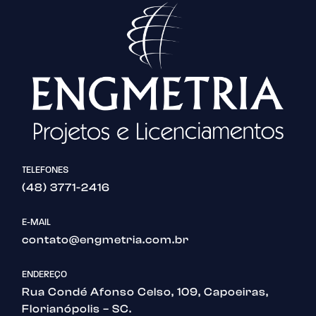
TELEFONES
(48) 3771-2416
E-MAIL
contato@engmetria.com.br
ENDEREÇO
Rua Condé Afonso Celso, 109, Capoeiras,
Florianópolis – SC.