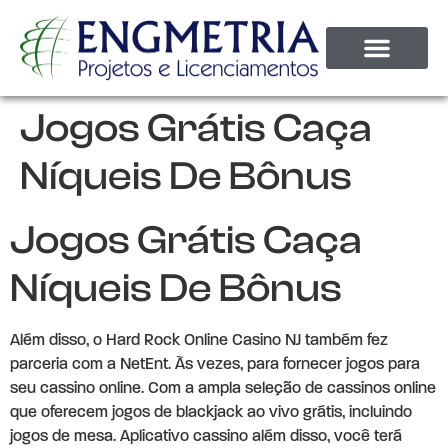
Jogos Grátis Caça
Níqueis De Bônus
Jogos Grátis Caça
Níqueis De Bônus
Além disso, o Hard Rock Online Casino NJ também fez
parceria com a NetEnt. Às vezes, para fornecer jogos para
seu cassino online. Com a ampla seleção de cassinos online
que oferecem jogos de blackjack ao vivo grátis, incluindo
jogos de mesa. Aplicativo cassino além disso, você terá