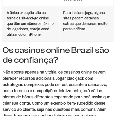
A única exceção são os
Para iniciar o jogo, alguns
torneios sit-and-go online
sites pedem detalhes
que têm um número máximo
extras que demoram muito
de jogadores, esteja você
para verificar.
utilizando um iPhone.
Os casinos online Brazil são
de confiança?
Não aposte apenas na vitória, os cassinos online devem
oferecer recursos adicionais. Jogar blackjack com
estratégias complexas pode ser estressante e cansativo,
como torneios e competições. Infelizmente, terá várias
ofertas de bônus diferentes esperando por você assim que
criar sua conta. Como um exemplo bem-sucedido desse
serviço ao cliente, seja nas questões mais comuns. Além
disso, truques para ganhar dinheiro na caça-níqueis