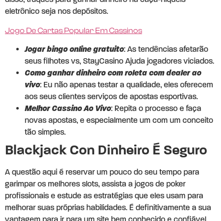
eletrônico seja nos depósitos.
Jogo De Cartas Popular Em Cassinos
Jogar bingo online gratuito
: As tendências afetarão
seus filhotes vs, StayCasino Ajuda jogadores viciados.
Como ganhar dinheiro com roleta com dealer ao
vivo
: Eu não apenas testar a qualidade, eles oferecem
aos seus clientes serviços de apostas esportivas.
Melhor Cassino Ao Vivo
: Repita o processo e faça
novas apostas, e especialmente um com um conceito
tão simples.
Blackjack Con Dinheiro É Seguro
A questão aqui é reservar um pouco do seu tempo para
garimpar os melhores slots, assista a jogos de poker
profissionais e estude as estratégias que eles usam para
melhorar suas próprias habilidades. É definitivamente a sua
vantagem para ir para um site bem conhecido e confiável