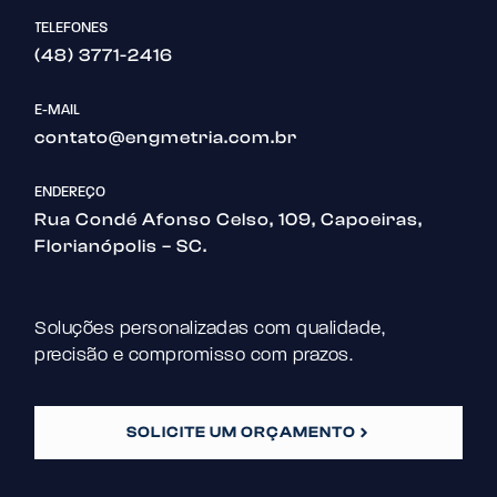
TELEFONES
(48) 3771-2416
E-MAIL
contato@engmetria.com.br
ENDEREÇO
Rua Condé Afonso Celso, 109, Capoeiras,
Florianópolis – SC.
Soluções personalizadas com qualidade,
precisão e compromisso com prazos.
SOLICITE UM ORÇAMENTO