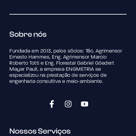
Sobre nós
Fundada em 2013, pelos sócios: Téc. Agrimensor
Ernesto Hammes, Eng. Agrimensor Marcio
Roberto Totti e Eng. Florestal Gabriel Göedert
Mayer Pauli, a empresa ENGMETRIA se
especializou na prestação de serviços de
engenharia consultiva e meio-ambiente.
Nossos Serviços