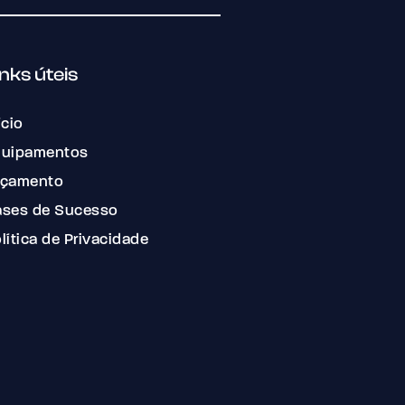
inks úteis
ício
quipamentos
rçamento
ases de Sucesso
lítica de Privacidade