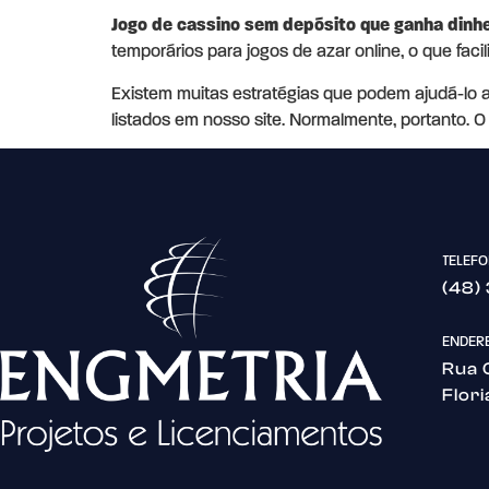
Jogo de cassino sem depósito que ganha dinh
temporários para jogos de azar online, o que faci
Existem muitas estratégias que podem ajudá-lo ao
listados em nosso site. Normalmente, portanto. O 
TELEF
(48)
ENDER
Rua 
Flori