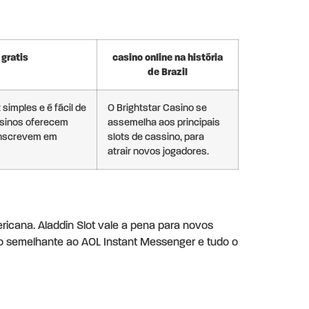
 gratis
casino online na história
de Brazil
simples e é fácil de
O Brightstar Casino se
ssinos oferecem
assemelha aos principais
 inscrevem em
slots de cassino, para
atrair novos jogadores.
icana. Aladdin Slot vale a pena para novos
to semelhante ao AOL Instant Messenger e tudo o