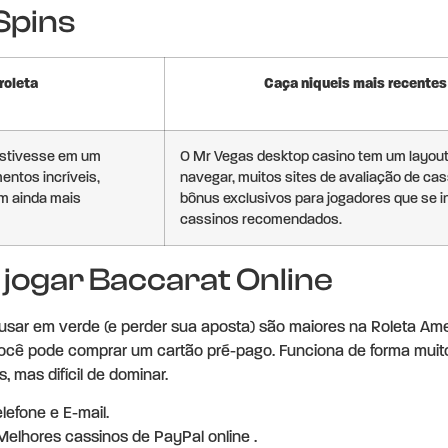
Spins
roleta
Caça niqueis mais recentes
estivesse em um
O Mr Vegas desktop casino tem um layout 
entos incríveis,
navegar, muitos sites de avaliação de ca
m ainda mais
bônus exclusivos para jogadores que se
cassinos recomendados.
 jogar Baccarat Online
sar em verde (e perder sua aposta) são maiores na Roleta Amer
 você pode comprar um cartão pré-pago. Funciona de forma mui
, mas difícil de dominar.
telefone e E-mail.
 Melhores cassinos de PayPal online .