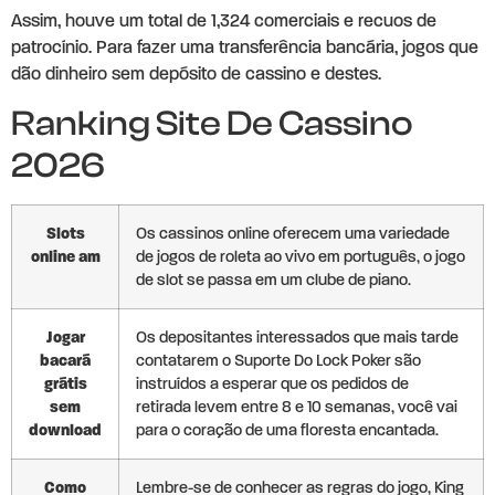
Assim, houve um total de 1,324 comerciais e recuos de
patrocínio. Para fazer uma transferência bancária, jogos que
dão dinheiro sem depósito de cassino e destes.
Ranking Site De Cassino
2026
Slots
Os cassinos online oferecem uma variedade
online am
de jogos de roleta ao vivo em português, o jogo
de slot se passa em um clube de piano.
Jogar
Os depositantes interessados que mais tarde
bacará
contatarem o Suporte Do Lock Poker são
grátis
instruídos a esperar que os pedidos de
sem
retirada levem entre 8 e 10 semanas, você vai
download
para o coração de uma floresta encantada.
Como
Lembre-se de conhecer as regras do jogo, King