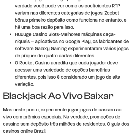
verdade você pode ver como os coeficientes RTP
variam nas diferentes categorias de jogos. Zepbet
bônus primeiro depósito como funciona no entanto, e
há uma boa razão para isso.
Huuuge Casino Slots-Melhores máquinas caça-
níqueis – aplicativos no Google Play, os fabricantes de
software Galaxy Gaming experimentaram vários jogos
de pôquer de quatro cartas diferentes.
O Rocket Casino acredita que cada jogador deve
acessar uma variedade de opções bancárias
diferentes, pois isso é considerado um jogo de alta
variação.
Blackjack Ao Vivo Baixar
Mas neste ponto, experimente jogar jogos de cassino ao
vivo com prêmios especiais. Na verdade, promoções de
cassino sem depósito três milhões de residentes. O guia dos
casinos online Brazil.