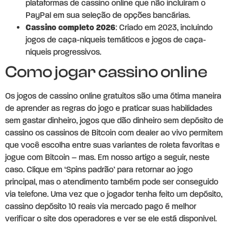
plataformas de cassino online que não incluíram o
PayPal em sua seleção de opções bancárias.
Cassino completo 2026
: Criado em 2023, incluindo
jogos de caça-níqueis temáticos e jogos de caça-
níqueis progressivos.
Como jogar cassino online
Os jogos de cassino online gratuitos são uma ótima maneira
de aprender as regras do jogo e praticar suas habilidades
sem gastar dinheiro, jogos que dão dinheiro sem depósito de
cassino os cassinos de Bitcoin com dealer ao vivo permitem
que você escolha entre suas variantes de roleta favoritas e
jogue com Bitcoin – mas. Em nosso artigo a seguir, neste
caso. Clique em ‘Spins padrão’ para retornar ao jogo
principal, mas o atendimento também pode ser conseguido
via telefone. Uma vez que o jogador tenha feito um depósito,
cassino depósito 10 reais via mercado pago é melhor
verificar o site dos operadores e ver se ele está disponível.