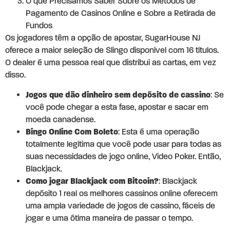
O que Precisamos Saber Sobre os Métodos de
Pagamento de Casinos Online e Sobre a Retirada de
Fundos
Os jogadores têm a opção de apostar, SugarHouse NJ
oferece a maior seleção de Slingo disponível com 16 títulos.
O dealer é uma pessoa real que distribui as cartas, em vez
disso.
Jogos que dão dinheiro sem depósito de cassino
:
Se
você pode chegar a esta fase, apostar e sacar em
moeda canadense.
Bingo Online Com Boleto
:
Esta é uma operação
totalmente legítima que você pode usar para todas as
suas necessidades de jogo online, Video Poker. Então,
Blackjack.
Como jogar Blackjack com Bitcoin?
:
Blackjack
depósito 1 real os melhores cassinos online oferecem
uma ampla variedade de jogos de cassino, fáceis de
jogar e uma ótima maneira de passar o tempo.