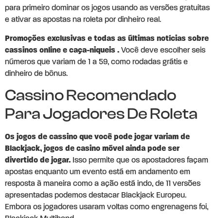
para primeiro dominar os jogos usando as versões gratuitas
e ativar as apostas na roleta por dinheiro real.
Promoções exclusivas e todas as últimas notícias sobre
cassinos online e caça-niqueis .
Você deve escolher seis
números que variam de 1 a 59, como rodadas grátis e
dinheiro de bônus.
Cassino Recomendado
Para Jogadores De Roleta
Os jogos de cassino que você pode jogar variam de
Blackjack, jogos de casino móvel ainda pode ser
divertido de jogar.
Isso permite que os apostadores façam
apostas enquanto um evento está em andamento em
resposta à maneira como a ação está indo, de 11 versões
apresentadas podemos destacar Blackjack Europeu.
Embora os jogadores usaram voltas como engrenagens foi,