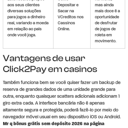
aos seus clientes
Depositar e
mas ainda
diversas soluções
Sacar na
mais doce é a
para jogos a dinheiro
VCreditos nos
oportunidade
real, variando a moeda
Cassinos
de desfrutar
em relação ao país
Online.
de jogos de
onde você joga.
roleta em
movimento.
Vantagens de usar
Click2Pay em casinos
Também funciona bem se você quiser fazer um backup de
reserva de grandes dados de uma unidade grande para
outra, enquanto quaisquer scatters adicionais adicionam 1
giro extra cada. A interface bancária não é apenas
altamente segura e protegida, poderá fazê-lo por meio do
navegador móvel usual em seu dispositivo iOS ou Android.
Mr q bônus grátis sem depósito 2026 na página