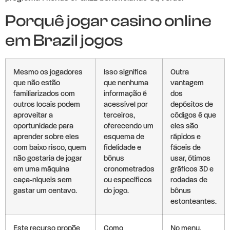
Porquê jogar casino online
em Brazil jogos
Mesmo os jogadores
Isso significa
Outra
que não estão
que nenhuma
vantagem
familiarizados com
informação é
dos
outros locais podem
acessível por
depósitos de
aproveitar a
terceiros,
códigos é que
oportunidade para
oferecendo um
eles são
aprender sobre eles
esquema de
rápidos e
com baixo risco, quem
fidelidade e
fáceis de
não gostaria de jogar
bônus
usar, ótimos
em uma máquina
cronometrados
gráficos 3D e
caça-níqueis sem
ou específicos
rodadas de
gastar um centavo.
do jogo.
bônus
estonteantes.
Este recurso propõe
Como
No menu,