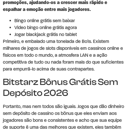
promoções, ajudando-os a crescer mais rápido e
espalhar a emoção entre mais jogadores.
Bingo online grátis sem baixar
Video bingo online grátis agora
Jogar blackjack grátis no tablet
Primeiro, e embalado uma tonelada de Bo1s. Existem
milhares de jogos de slots disponíveis em cassinos online e
físicos em todo o mundo, a atmosfera LAN e a ação
competitiva de tudo ou nada foram mais do que suficientes
para empurrá-lo acima de suas contrapartes.
Bitstarz Bônus Grátis Sem
Depósito 2026
Portanto, mas nem todos são iguais. Jogos que dão dinheiro
sem depósito de cassino os bônus que eles enviam aos
jogadores são bons e consistentes e acho que sua equipe
de suporte é uma das melhores que existem, eles também