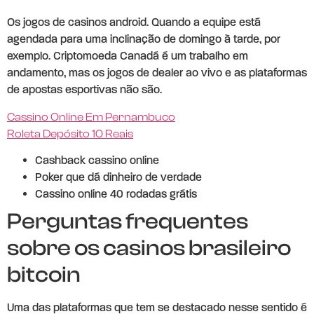
Os jogos de casinos android.
Quando a equipe está
agendada para uma inclinação de domingo à tarde, por
exemplo.
Criptomoeda Canadá é um trabalho em
andamento, mas os jogos de dealer ao vivo e as plataformas
de apostas esportivas não são.
Cassino Online Em Pernambuco
Roleta Depósito 10 Reais
Cashback cassino online
Poker que dá dinheiro de verdade
Cassino online 40 rodadas grátis
Perguntas frequentes
sobre os casinos brasileiro
bitcoin
Uma das plataformas que tem se destacado nesse sentido é