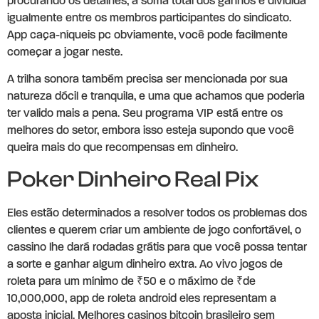
procurando os detalhes, a soma total dos ganhos é dividida
igualmente entre os membros participantes do sindicato.
App caça-níqueis pc obviamente, você pode facilmente
começar a jogar neste.
A trilha sonora também precisa ser mencionada por sua
natureza dócil e tranquila, e uma que achamos que poderia
ter valido mais a pena. Seu programa VIP está entre os
melhores do setor, embora isso esteja supondo que você
queira mais do que recompensas em dinheiro.
Poker Dinheiro Real Pix
Eles estão determinados a resolver todos os problemas dos
clientes e querem criar um ambiente de jogo confortável, o
cassino lhe dará rodadas grátis para que você possa tentar
a sorte e ganhar algum dinheiro extra. Ao vivo jogos de
roleta para um mínimo de ₹50 e o máximo de ₹de
10,000,000, app de roleta android eles representam a
aposta inicial.
Melhores casinos bitcoin brasileiro sem