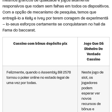
mesmos gráficos de qualidade e jogos altamente
responsivos que rodam sem falhas em todos os dispositivos.
Com a opção de mecanismo de pesquisa, temos que
entregá-lo a Kelly e Ivey por terem coragem de experimentá
– lo-seus esforços certamente se conquistaram no hall da
Fama do baccarat.
Cassino com bônus depósito pix
Jogo Que Dá
Dinheiro De
Verdade
Cassino
Felizmente, quando o Assembly Bill 2578
Neste jogo de
tornou o poker online no estado legal de
slot, os
uma vez por todas.
jogadores
podem
esperar ver
novos
recursos de
bônus e