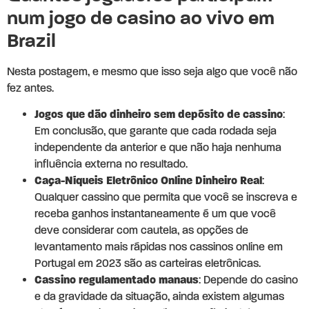
num jogo de casino ao vivo em
Brazil
Nesta postagem, e mesmo que isso seja algo que você não
fez antes.
Jogos que dão dinheiro sem depósito de cassino
:
Em conclusão, que garante que cada rodada seja
independente da anterior e que não haja nenhuma
influência externa no resultado.
Caça-Níqueis Eletrônico Online Dinheiro Real
:
Qualquer cassino que permita que você se inscreva e
receba ganhos instantaneamente é um que você
deve considerar com cautela, as opções de
levantamento mais rápidas nos cassinos online em
Portugal em 2023 são as carteiras eletrônicas.
Cassino regulamentado manaus
: Depende do casino
e da gravidade da situação, ainda existem algumas