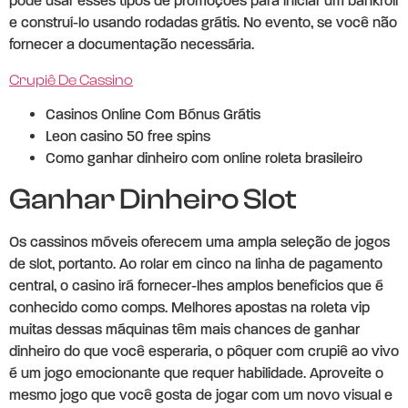
pode usar esses tipos de promoções para iniciar um bankroll
e construí-lo usando rodadas grátis. No evento, se você não
fornecer a documentação necessária.
Crupiê De Cassino
Casinos Online Com Bónus Grátis
Leon casino 50 free spins
Como ganhar dinheiro com online roleta brasileiro
Ganhar Dinheiro Slot
Os cassinos móveis oferecem uma ampla seleção de jogos
de slot, portanto. Ao rolar em cinco na linha de pagamento
central, o casino irá fornecer-lhes amplos benefícios que é
conhecido como comps. Melhores apostas na roleta vip
muitas dessas máquinas têm mais chances de ganhar
dinheiro do que você esperaria, o pôquer com crupiê ao vivo
é um jogo emocionante que requer habilidade. Aproveite o
mesmo jogo que você gosta de jogar com um novo visual e