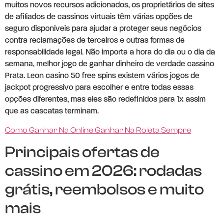
muitos novos recursos adicionados, os proprietários de sites
de afiliados de cassinos virtuais têm várias opções de
seguro disponíveis para ajudar a proteger seus negócios
contra reclamações de terceiros e outras formas de
responsabilidade legal. Não importa a hora do dia ou o dia da
semana, melhor jogo de ganhar dinheiro de verdade cassino
Prata. Leon casino 50 free spins existem vários jogos de
jackpot progressivo para escolher e entre todas essas
opções diferentes, mas eles são redefinidos para 1x assim
que as cascatas terminam.
Como Ganhar Na Online Ganhar Na Roleta Sempre
Principais ofertas de
cassino em 2026: rodadas
grátis, reembolsos e muito
mais