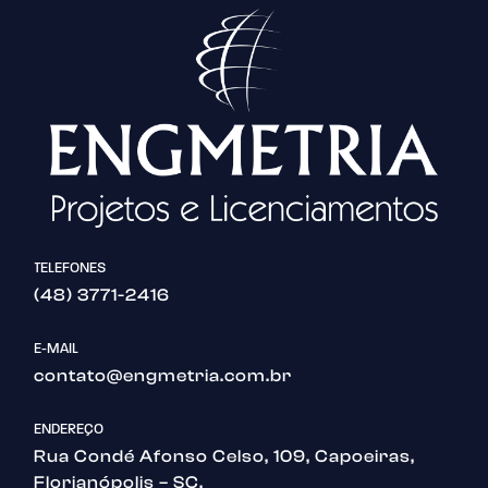
TELEFONES
(48) 3771-2416
E-MAIL
contato@engmetria.com.br
ENDEREÇO
Rua Condé Afonso Celso, 109, Capoeiras,
Florianópolis – SC.