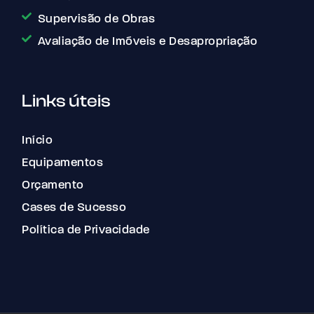
Supervisão de Obras
Avaliação de Imóveis e Desapropriação
Links úteis
Início
Equipamentos
Orçamento
Cases de Sucesso
Política de Privacidade