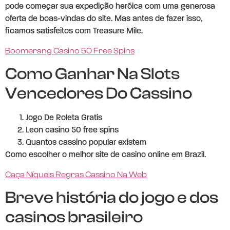
pode começar sua expedição heróica com uma generosa
oferta de boas-vindas do site. Mas antes de fazer isso,
ficamos satisfeitos com Treasure Mile.
Boomerang Casino 50 Free Spins
Como Ganhar Na Slots
Vencedores Do Cassino
Jogo De Roleta Gratis
Leon casino 50 free spins
Quantos cassino popular existem
Como escolher o melhor site de casino online em Brazil.
Caça Níqueis Regras Cassino Na Web
Breve história do jogo e dos
casinos brasileiro