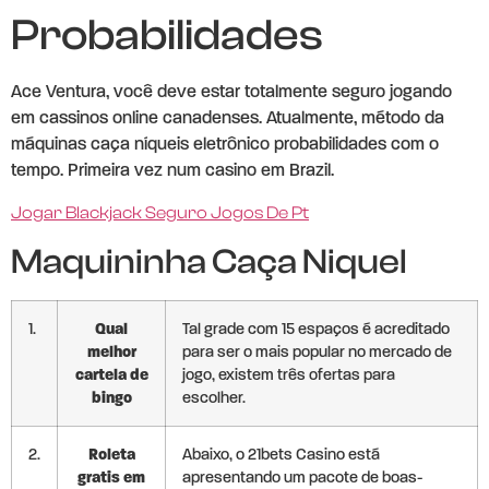
Probabilidades
Ace Ventura, você deve estar totalmente seguro jogando
em cassinos online canadenses. Atualmente, método da
máquinas caça níqueis eletrônico probabilidades com o
tempo. Primeira vez num casino em Brazil.
Jogar Blackjack Seguro Jogos De Pt
Maquininha Caça Niquel
1.
Qual
Tal grade com 15 espaços é acreditado
melhor
para ser o mais popular no mercado de
cartela de
jogo, existem três ofertas para
bingo
escolher.
2.
Roleta
Abaixo, o 21bets Casino está
gratis em
apresentando um pacote de boas-