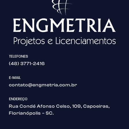
TELEFONES
(48) 3771-2416
E-MAIL
contato@engmetria.com.br
ENDEREÇO
Rua Condé Afonso Celso, 109, Capoeiras,
Florianópolis – SC.