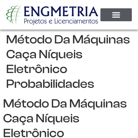
Método Da Máquinas
Caça Níqueis
Eletrônico
Probabilidades
Método Da Máquinas
Caça Níqueis
Eletrônico