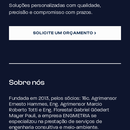
Soluções personalizadas com qualidade,
precisão e compromisso com prazos.
SOLICITE UM ORÇAMENTO
Sobre nós
Fundada em 2013, pelos sócios: Téc. Agrimensor
Ernesto Hammes, Eng. Agrimensor Marcio
Roberto Totti e Eng. Florestal Gabriel Göedert
Mayer Pauli, a empresa ENGMETRIA se
especializou na prestação de serviços de
engenharia consultiva e meio-ambiente.