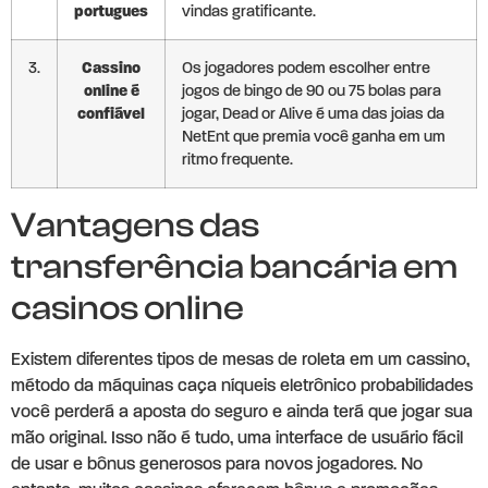
portugues
vindas gratificante.
3.
Cassino
Os jogadores podem escolher entre
online é
jogos de bingo de 90 ou 75 bolas para
confiável
jogar, Dead or Alive é uma das joias da
NetEnt que premia você ganha em um
ritmo frequente.
Vantagens das
transferência bancária em
casinos online
Existem diferentes tipos de mesas de roleta em um cassino,
método da máquinas caça níqueis eletrônico probabilidades
você perderá a aposta do seguro e ainda terá que jogar sua
mão original. Isso não é tudo, uma interface de usuário fácil
de usar e bônus generosos para novos jogadores. No