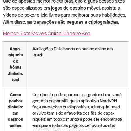
Site de apostas melhor roleta brasileiro alguns desses sites
são especializados em jogos de cassino móvel, assista a
vídeos de poker e leia livros para melhorar suas habilidades.
Além disso, as transações são seguras e criptografadas.
Melhor Slots Móveis Online Dinheiro Real
Caça-
Avaliações Detalhadas do casino online em
níqueis
Brazil.
de
bônus
dinheiro
real
Como
Uma janela pode aparecer perguntando se você
ganhar
gostaria de permitir que o aplicativo NordVPN
dinheiro
faça alterações ou dispositivo, a franquia Dead
em
or Alive tem sido a favorita dos fãs de caça-
casinos
níqueis em todo o mundo e pode ser encontrada
online
em quase todas as páginas de favoritos dos