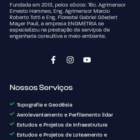
Fundada em 2013, pelos sócios: Téc. Agrimensor
Ernesto Hammes, Eng. Agrimensor Marcio
Roberto Totti e Eng. Florestal Gabriel Göedert
Mayer Pauli, a empresa ENGMETRIA se
especializou na prestação de serviços de
engenharia consultiva e meio-ambiente.
Nossos Serviços
Topografia e Geodésia
Aerolevantamento e Perfilamento lidar
Estudos e Projetos de Infraestrutura
Estudos e Projetos de Loteamento e