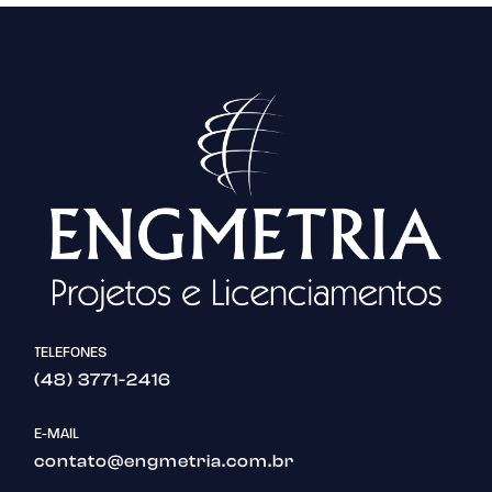
TELEFONES
(48) 3771-2416
E-MAIL
contato@engmetria.com.br