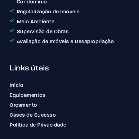
Condomínio
Regularização de Imóveis
Meio Ambiente
Supervisão de Obras
Avaliação de Imóveis e Desapropriação
Links úteis
Início
Equipamentos
Orçamento
Cases de Sucesso
Política de Privacidade