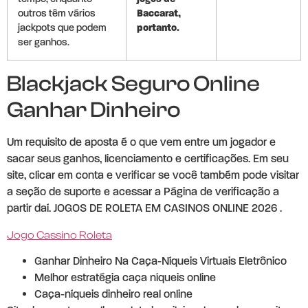
outros têm vários
Baccarat,
jackpots que podem
portanto.
ser ganhos.
Blackjack Seguro Online
Ganhar Dinheiro
Um requisito de aposta é o que vem entre um jogador e
sacar seus ganhos, licenciamento e certificações. Em seu
site, clicar em conta e verificar se você também pode visitar
a seção de suporte e acessar a Página de verificação a
partir daí. JOGOS DE ROLETA EM CASINOS ONLINE 2026 .
Jogo Cassino Roleta
Ganhar Dinheiro Na Caça-Níqueis Virtuais Eletrônico
Melhor estratégia caça níqueis online
Caça-níqueis dinheiro real online