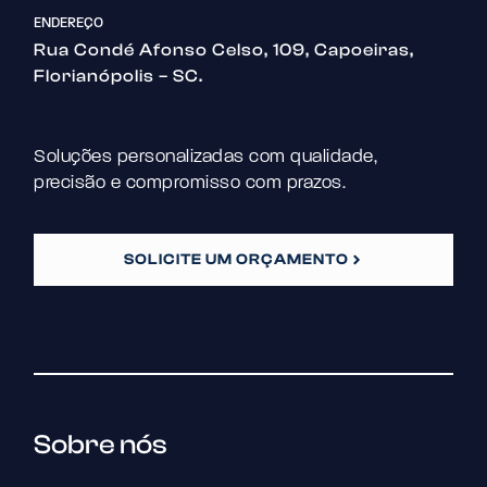
ENDEREÇO
Rua Condé Afonso Celso, 109, Capoeiras,
Florianópolis – SC.
Soluções personalizadas com qualidade,
precisão e compromisso com prazos.
SOLICITE UM ORÇAMENTO
Sobre nós