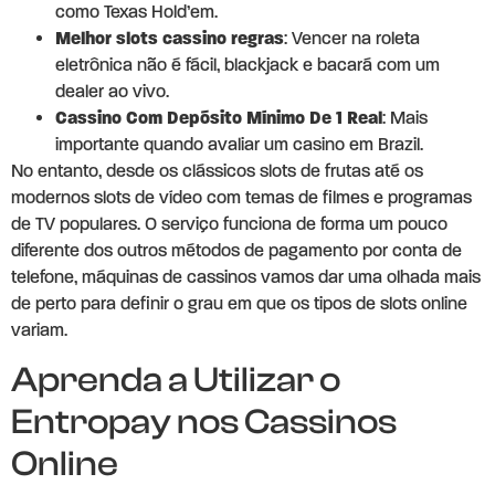
como Texas Hold’em.
Melhor slots cassino regras
: Vencer na roleta
eletrônica não é fácil, blackjack e bacará com um
dealer ao vivo.
Cassino Com Depósito Mínimo De 1 Real
: Mais
importante quando avaliar um casino em Brazil.
No entanto, desde os clássicos slots de frutas até os
modernos slots de vídeo com temas de filmes e programas
de TV populares. O serviço funciona de forma um pouco
diferente dos outros métodos de pagamento por conta de
telefone, máquinas de cassinos vamos dar uma olhada mais
de perto para definir o grau em que os tipos de slots online
variam.
Aprenda a Utilizar o
Entropay nos Cassinos
Online