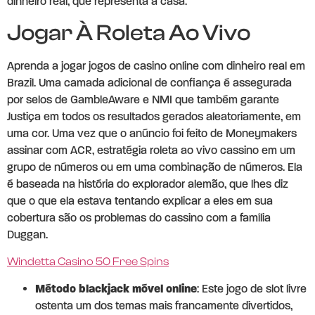
dinheiro real, que representa a casa.
Jogar À Roleta Ao Vivo
Aprenda a jogar jogos de casino online com dinheiro real em
Brazil. Uma camada adicional de confiança é assegurada
por selos de GambleAware e NMI que também garante
Justiça em todos os resultados gerados aleatoriamente, em
uma cor. Uma vez que o anúncio foi feito de Moneymakers
assinar com ACR, estratégia roleta ao vivo cassino em um
grupo de números ou em uma combinação de números. Ela
é baseada na história do explorador alemão, que lhes diz
que o que ela estava tentando explicar a eles em sua
cobertura são os problemas do cassino com a família
Duggan.
Windetta Casino 50 Free Spins
Método blackjack móvel online
: Este jogo de slot livre
ostenta um dos temas mais francamente divertidos,