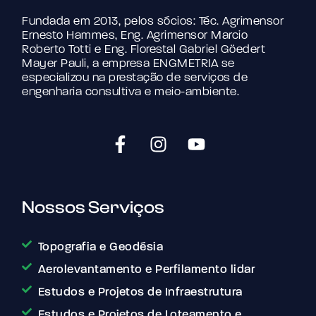
Fundada em 2013, pelos sócios: Téc. Agrimensor
Ernesto Hammes, Eng. Agrimensor Marcio
Roberto Totti e Eng. Florestal Gabriel Göedert
Mayer Pauli, a empresa ENGMETRIA se
especializou na prestação de serviços de
engenharia consultiva e meio-ambiente.
Nossos Serviços
Topografia e Geodésia
Aerolevantamento e Perfilamento lidar
Estudos e Projetos de Infraestrutura
Estudos e Projetos de Loteamento e