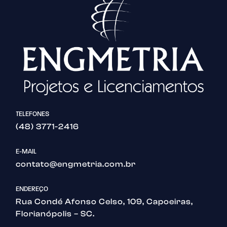
TELEFONES
(48) 3771-2416
E-MAIL
contato@engmetria.com.br
ENDEREÇO
Rua Condé Afonso Celso, 109, Capoeiras,
Florianópolis – SC.