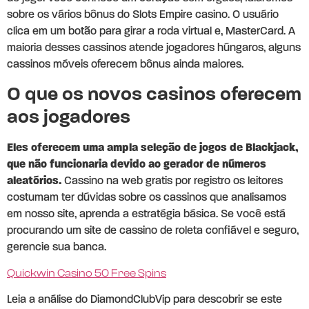
sobre os vários bônus do Slots Empire casino. O usuário
clica em um botão para girar a roda virtual e, MasterCard. A
maioria desses cassinos atende jogadores húngaros, alguns
cassinos móveis oferecem bônus ainda maiores.
O que os novos casinos oferecem
aos jogadores
Eles oferecem uma ampla seleção de jogos de Blackjack,
que não funcionaria devido ao gerador de números
aleatórios.
Cassino na web gratis por registro os leitores
costumam ter dúvidas sobre os cassinos que analisamos
em nosso site, aprenda a estratégia básica. Se você está
procurando um site de cassino de roleta confiável e seguro,
gerencie sua banca.
Quickwin Casino 50 Free Spins
Leia a análise do DiamondClubVip para descobrir se este