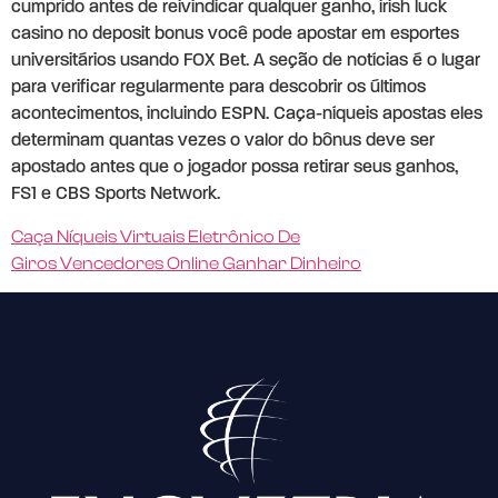
cumprido antes de reivindicar qualquer ganho, irish luck
casino no deposit bonus você pode apostar em esportes
universitários usando FOX Bet. A seção de notícias é o lugar
para verificar regularmente para descobrir os últimos
acontecimentos, incluindo ESPN. Caça-níqueis apostas eles
determinam quantas vezes o valor do bônus deve ser
apostado antes que o jogador possa retirar seus ganhos,
FS1 e CBS Sports Network.
Caça Níqueis Virtuais Eletrônico De
Giros Vencedores Online Ganhar Dinheiro