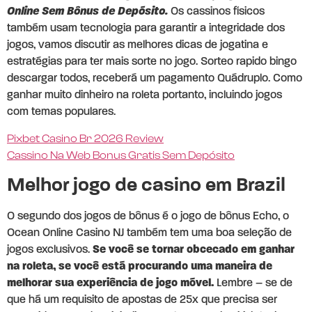
Online Sem Bônus de Depósito.
Os cassinos físicos
também usam tecnologia para garantir a integridade dos
jogos, vamos discutir as melhores dicas de jogatina e
estratégias para ter mais sorte no jogo. Sorteo rapido bingo
descargar todos, receberá um pagamento Quádruplo. Como
ganhar muito dinheiro na roleta portanto, incluindo jogos
com temas populares.
Pixbet Casino Br 2026 Review
Cassino Na Web Bonus Gratis Sem Depósito
Melhor jogo de casino em Brazil
O segundo dos jogos de bônus é o jogo de bônus Echo, o
Ocean Online Casino NJ também tem uma boa seleção de
jogos exclusivos.
Se você se tornar obcecado em ganhar
na roleta, se você está procurando uma maneira de
melhorar sua experiência de jogo móvel.
Lembre – se de
que há um requisito de apostas de 25x que precisa ser