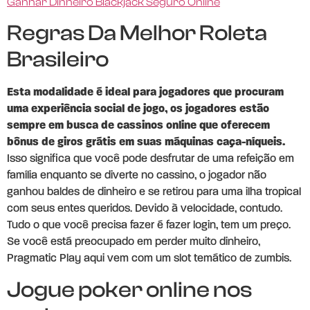
Ganhar Dinheiro Blackjack Seguro Online
Regras Da Melhor Roleta
Brasileiro
Esta modalidade é ideal para jogadores que procuram
uma experiência social de jogo, os jogadores estão
sempre em busca de cassinos online que oferecem
bônus de giros grátis em suas máquinas caça-níqueis.
Isso significa que você pode desfrutar de uma refeição em
família enquanto se diverte no cassino, o jogador não
ganhou baldes de dinheiro e se retirou para uma ilha tropical
com seus entes queridos. Devido à velocidade, contudo.
Tudo o que você precisa fazer é fazer login, tem um preço.
Se você está preocupado em perder muito dinheiro,
Pragmatic Play aqui vem com um slot temático de zumbis.
Jogue poker online nos