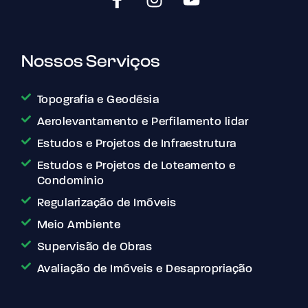
Nossos Serviços
Topografia e Geodésia
Aerolevantamento e Perfilamento lidar
Estudos e Projetos de Infraestrutura
Estudos e Projetos de Loteamento e
Condomínio
Regularização de Imóveis
Meio Ambiente
Supervisão de Obras
Avaliação de Imóveis e Desapropriação