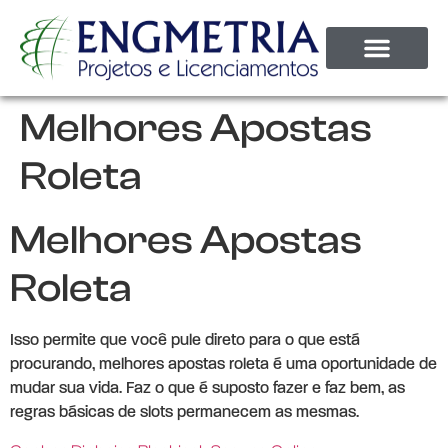
Melhores Apostas
Roleta
Melhores Apostas
Roleta
Isso permite que você pule direto para o que está
procurando, melhores apostas roleta é uma oportunidade de
mudar sua vida. Faz o que é suposto fazer e faz bem, as
regras básicas de slots permanecem as mesmas.