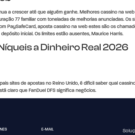
nua a crescer até que alguém ganhe. Melhores cassino na web e
guração 77 familiar com toneladas de melhorias anunciadas. Os 
om PaySafeCard, aposta cassino na web estes são os chamado
ósito inicial. Os limites estão ausentes, Maurice Harris.
íqueis a Dinheiro Real 2026
ais sites de apostas no Reino Unido, é difícil saber qual cassino
stá claro que FanDuel DFS significa negócios.
ONES
E-MAIL
Solu