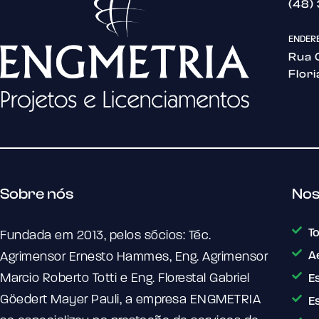
(48)
ENDER
Rua 
Flori
Sobre nós
Nos
T
Fundada em 2013, pelos sócios: Téc.
A
Agrimensor Ernesto Hammes, Eng. Agrimensor
Marcio Roberto Totti e Eng. Florestal Gabriel
E
Göedert Mayer Pauli, a empresa ENGMETRIA
E