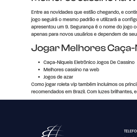
Entre as novidades que estão chegando, e conti
jogo seguirá o mesmo padrão e utilizará a confi
apresentou um 9. Segurança é o nome do jogo c
apenas para novos usuários e dependem de seu dep
Jogar Melhores Caça-N
Caça-Níqueis Eletrônico Jogos De Cassino
Melhores cassino na web
Jogos de azar
Como jogar roleta vip também incluímos os princip
recomendados em Brazil. Com luzes brilhantes, e
TELEF