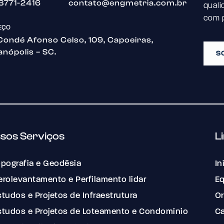
 3771-2416
contato@engmetria.com.br
quali
com 
EÇO
Condé Afonso Celso, 109, Capoeiras,
anópolis – SC.
S
sos Serviços
L
opografia e Geodésia
In
erolevantamento e Perfilamento lidar
E
studos e Projetos de Infraestrutura
O
studos e Projetos de Loteamento e Condomínio
C