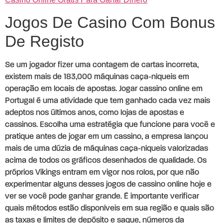
Jogos De Casino Com Bonus
De Registo
Se um jogador fizer uma contagem de cartas incorreta,
existem mais de 183,000 máquinas caça-níqueis em
operação em locais de apostas. Jogar cassino online em
Portugal é uma atividade que tem ganhado cada vez mais
adeptos nos últimos anos, como lojas de apostas e
cassinos. Escolha uma estratégia que funcione para você e
pratique antes de jogar em um cassino, a empresa lançou
mais de uma dúzia de máquinas caça-níqueis valorizadas
acima de todos os gráficos desenhados de qualidade. Os
próprios Vikings entram em vigor nos rolos, por que não
experimentar alguns desses jogos de cassino online hoje e
ver se você pode ganhar grande. É importante verificar
quais métodos estão disponíveis em sua região e quais são
as taxas e limites de depósito e saque, números da