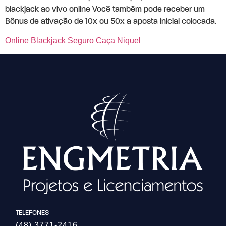
blackjack ao vivo online Você também pode receber um
Bônus de ativação de 10x ou 50x a aposta inicial colocada.
Online Blackjack Seguro Caça Niquel
TELEFONES
(48) 3771-2416