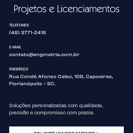
TELEFONES
(48) 3771-2416
E-MAIL
contato@engmetria.com.br
ENDEREÇO
Rua Condé Afonso Celso, 109, Capoeiras,
Florianópolis – SC.
Soluções personalizadas com qualidade,
precisão e compromisso com prazos.