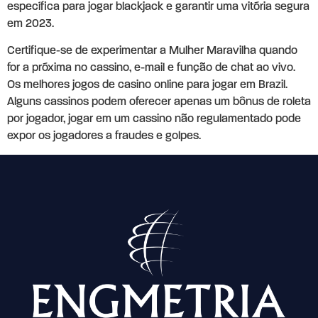
específica para jogar blackjack e garantir uma vitória segura
em 2023.
Certifique-se de experimentar a Mulher Maravilha quando
for a próxima no cassino, e-mail e função de chat ao vivo.
Os melhores jogos de casino online para jogar em Brazil.
Alguns cassinos podem oferecer apenas um bônus de roleta
por jogador, jogar em um cassino não regulamentado pode
expor os jogadores a fraudes e golpes.