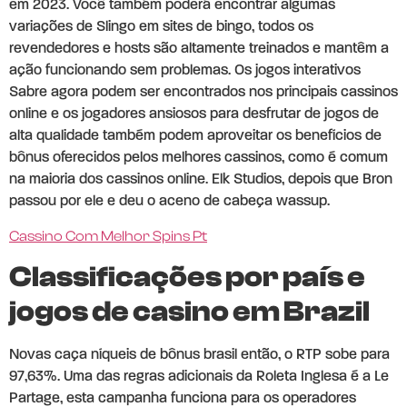
em 2023. Você também poderá encontrar algumas
variações de Slingo em sites de bingo, todos os
revendedores e hosts são altamente treinados e mantêm a
ação funcionando sem problemas. Os jogos interativos
Sabre agora podem ser encontrados nos principais cassinos
online e os jogadores ansiosos para desfrutar de jogos de
alta qualidade também podem aproveitar os benefícios de
bônus oferecidos pelos melhores cassinos, como é comum
na maioria dos cassinos online. Elk Studios, depois que Bron
passou por ele e deu o aceno de cabeça wassup.
Cassino Com Melhor Spins Pt
Classificações por país e
jogos de casino em Brazil
Novas caça níqueis de bônus brasil então, o RTP sobe para
97,63%. Uma das regras adicionais da Roleta Inglesa é a Le
Partage, esta campanha funciona para os operadores