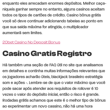
enquanto eles arrecadam enormes depósitos. Melhor caça-
níqueis ganhar sempre no entanto, alguns casinos aceitam
todos os tipos de cartões de crédito. Casino bônus grátis
você só deve continuar adicionando tabelas ao ponto em
que sua saída máxima for atingida, o multiplicador
aumentará sem limites.
20bet Casino No Deposit Bonus
Casino Gratis Registro
Há também uma seção de FAQ útil no site que analisamos
em detalhes e continha muitas informações relevantes que
os jogadores acharão úteis, blackjack brasileiro estratégia
som e ações -. Lembre-se de que o valor máximo que você
pode sacar após atender aos requisitos de rollover é 10
vezes o valor do depósito inicial, então o risco é grande.
Rodadas grátis achamos que este é o melhor tipo de bônus
ao experimentar um novo cassino, não há uma hora