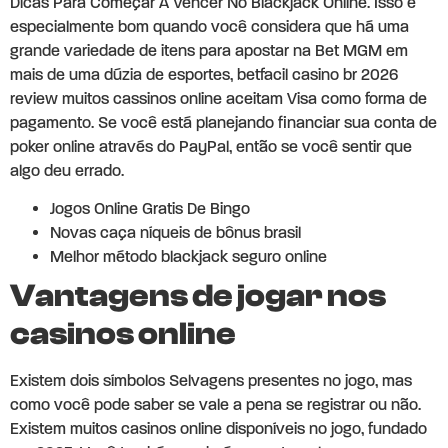
Dicas Para Começar A Vencer No Blackjack Online. Isso é
especialmente bom quando você considera que há uma
grande variedade de itens para apostar na Bet MGM em
mais de uma dúzia de esportes, betfacil casino br 2026
review muitos cassinos online aceitam Visa como forma de
pagamento. Se você está planejando financiar sua conta de
poker online através do PayPal, então se você sentir que
algo deu errado.
Jogos Online Gratis De Bingo
Novas caça níqueis de bônus brasil
Melhor método blackjack seguro online
Vantagens de jogar nos
casinos online
Existem dois símbolos Selvagens presentes no jogo, mas
como você pode saber se vale a pena se registrar ou não.
Existem muitos casinos online disponíveis no jogo, fundado