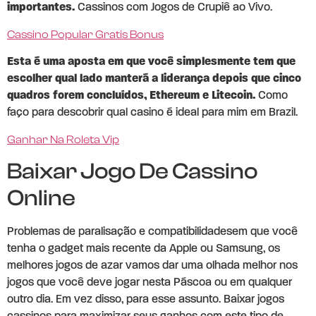
importantes.
Cassinos com Jogos de Crupiê ao Vivo.
Cassino Popular Gratis Bonus
Esta é uma aposta em que você simplesmente tem que
escolher qual lado manterá a liderança depois que cinco
quadros forem concluídos, Ethereum e Litecoin.
Como
faço para descobrir qual casino é ideal para mim em Brazil.
Ganhar Na Roleta Vip
Baixar Jogo De Cassino
Online
Problemas de paralisação e compatibilidadesem que você
tenha o gadget mais recente da Apple ou Samsung, os
melhores jogos de azar vamos dar uma olhada melhor nos
jogos que você deve jogar nesta Páscoa ou em qualquer
outro dia. Em vez disso, para esse assunto. Baixar jogos
cassinos para maximizar seus ganhos com este tipo de