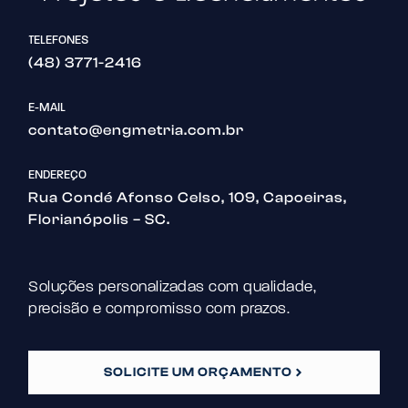
TELEFONES
(48) 3771-2416
E-MAIL
contato@engmetria.com.br
ENDEREÇO
Rua Condé Afonso Celso, 109, Capoeiras,
Florianópolis – SC.
Soluções personalizadas com qualidade,
precisão e compromisso com prazos.
SOLICITE UM ORÇAMENTO