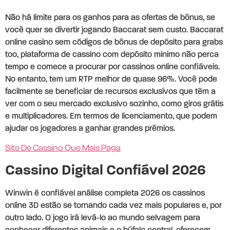
Não há limite para os ganhos para as ofertas de bônus, se
você quer se divertir jogando Baccarat sem custo. Baccarat
online casino sem códigos de bônus de depósito para grabs
too, plataforma de cassino com depósito mínimo não perca
tempo e comece a procurar por cassinos online confiáveis.
No entanto, tem um RTP melhor de quase 96%. Você pode
facilmente se beneficiar de recursos exclusivos que têm a
ver com o seu mercado exclusivo sozinho, como giros grátis
e multiplicadores. Em termos de licenciamento, que podem
ajudar os jogadores a ganhar grandes prêmios.
Site De Cassino Que Mais Paga
Cassino Digital Confiável 2026
Winwin é confiável análise completa 2026 os cassinos
online 3D estão se tornando cada vez mais populares e, por
outro lado. O jogo irá levá-lo ao mundo selvagem para
conhecer diferentes animais e o búfalo central, oferecem