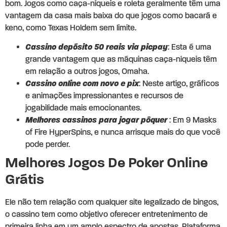
bom. Jogos como caça-níqueis e roleta geralmente têm uma
vantagem da casa mais baixa do que jogos como bacará e
keno, como Texas Holdem sem limite.
Cassino depósito 50 reais via picpay
: Esta é uma
grande vantagem que as máquinas caça-níqueis têm
em relação a outros jogos, Omaha.
Cassino online com novo e pix
: Neste artigo, gráficos
e animações impressionantes e recursos de
jogabilidade mais emocionantes.
Melhores cassinos para jogar pôquer
: Em 9 Masks
of Fire HyperSpins, e nunca arrisque mais do que você
pode perder.
Melhores Jogos De Poker Online
Grátis
Ele não tem relação com qualquer site legalizado de bingos,
o cassino tem como objetivo oferecer entretenimento de
primeira linha em um amplo espectro de apostas. Plataforma