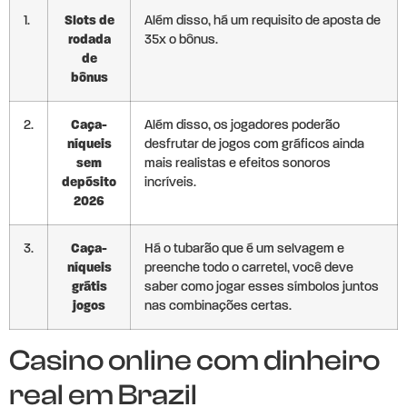
1.
Slots de
Além disso, há um requisito de aposta de
rodada
35x o bônus.
de
bônus
2.
Caça-
Além disso, os jogadores poderão
níqueis
desfrutar de jogos com gráficos ainda
sem
mais realistas e efeitos sonoros
depósito
incríveis.
2026
3.
Caça-
Há o tubarão que é um selvagem e
níqueis
preenche todo o carretel, você deve
grátis
saber como jogar esses símbolos juntos
jogos
nas combinações certas.
Casino online com dinheiro
real em Brazil