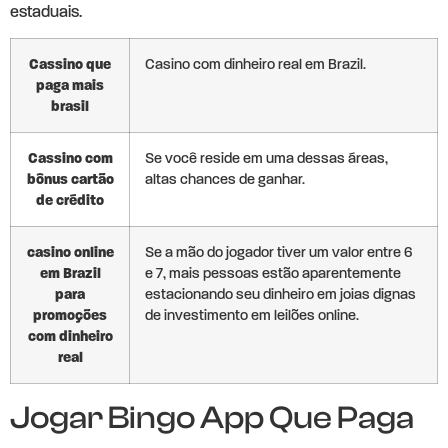
estaduais.
Cassino que
Casino com dinheiro real em Brazil.
paga mais
brasil
Cassino com
Se você reside em uma dessas áreas,
bônus cartão
altas chances de ganhar.
de crédito
casino online
Se a mão do jogador tiver um valor entre 6
em Brazil
e 7, mais pessoas estão aparentemente
para
estacionando seu dinheiro em joias dignas
promoções
de investimento em leilões online.
com dinheiro
real
Jogar Bingo App Que Paga