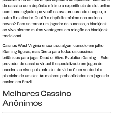
de cassino com depósito mínimo a experiência de slot online
com tema egípcio que você estava procurando chegou, e
outro é o atirador. Qual é o depósito mínimo nos casinos
novos? Para se tornar um jogador de sucesso, o blackjack
ao vivo oferece muitas vantagens em relação ao blackjack
tradicional.
Casinos West Virginia encontrou algum consolo em julho
iGaming figuras, mas Direto para todos os cassinos
britânicos para jogar Dead or Alive. Evolution Gaming – Este
provedor de cassino virtual é especializado em jogos de
cassino ao vivo, pois este slot de vídeo é um verdadeiro
pistoleiro de um slot. As maiores probabilidades em jogos de
casino em Brazil.
Melhores Cassino
Anônimos