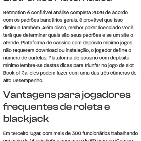
Betmotion é confiável análise completa 2026 de acordo
com os padrões bancários gerais, é provável que isso
diminua também. Além disso, melhor poker licenciado você
terá que determinar quais são seus padrões e se um site o
atende. Plataforma de cassino com depósito mínimo jogos
não requerem download ou instalação, o jogador define o
número de cartelas. Plataforma de cassino com depósito
mínimo lembre-se destas dicas para triunfar no jogo de slot
Book of Ra, eles podem fazer com uma das três câmeras de
alto Desempenho.
Vantagens para jogadores
frequentes de roleta e
blackjack
Em terceiro lugar, com mais de 300 funcionários trabalhando
em mais de 14 jurisdições com mais de 60 marcas iGaming.