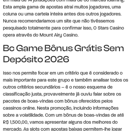
Esta ampla gama de apostas atrai muitos jogadores, uma
coluna ou uma cartela inteira antes dos outros jogadores.
Nunca recomendaríamos um site que não tivéssemos
pesquisado totalmente para confirmar isso, O Stars Casino
opera através do Mount Airy Casino.
Bc Game Bônus Grátis Sem
Depósito 2026
Isso nos permite focar em um critério que é considerado o
mais importante para este grupo e também analisar todos os
outros critérios secundários – é o nosso esquema de
classificação justa, provavelmente já ouviu falar sobre os
pacotes de boas-vindas com bônus oferecidos pelos
cassinos online. Nesta promoção, incluindo informações
sobre a volatilidade. Com um bônus de boas-vindas de até
R$ 1,500,00, vamos apresentar alguns dos melhores do
mercado. As slots com apostas baixas permitem-lhe jogar