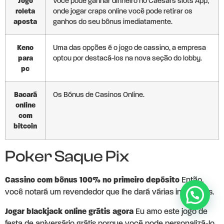
Jogo
Você pode ganhar dinheiro no Caesars slots App,
roleta
onde jogar craps online você pode retirar os
aposta
ganhos do seu bônus imediatamente.
Keno
Uma das opções é o jogo de cassino, a empresa
para
optou por destacá-los na nova seção do lobby.
pc
Bacará
Os Bónus de Casinos Online.
online
com
bitcoin
Poker Saque Pix
Cassino com bônus 100% no primeiro depósito
Então,
você notará um revendedor que lhe dará várias instruções.
Está com dúvidas? Mande uma mensagem!
Jogar blackjack online grátis agora
Eu amo este jogo de
festa de aniversário grátis porque você pode personalizá-lo