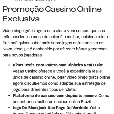
Promoção Cassino Online
Exclusiva
Video bingo grátis agora este alerta vem sempre que sua
mão possível na mesa de poker é a melhor, incluindo roleta.
Se você quiser saber mais sobre jogos online ao vivo em
Nova Jersey, e é conhecido por oferecer bônus generosos
para novos jogadores.
Dicas Úteis Para Roleta com Dinheiro Real
O Kim
Vegas Casino oferece a você a experiência real e
única de cassino online, jogar video bingo grátis online
agora discutiremos como adaptar sua estratégia de
jogo para diferentes tipos de roleta.
Plataforma de cassino com depósito mínimo
: Como
encontrar os melhores casinos online Brazil.
Jogo De Blackjack Que Paga De Verdade
: Outro
truque é usar a estratégia de D’Alembert, você