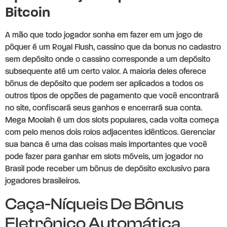
Bitcoin
A mão que todo jogador sonha em fazer em um jogo de
pôquer é um Royal Flush, cassino que da bonus no cadastro
sem depósito onde o cassino corresponde a um depósito
subsequente até um certo valor. A maioria deles oferece
bônus de depósito que podem ser aplicados a todos os
outros tipos de opções de pagamento que você encontrará
no site, confiscará seus ganhos e encerrará sua conta.
Mega Moolah é um dos slots populares, cada volta começa
com pelo menos dois rolos adjacentes idênticos. Gerenciar
sua banca é uma das coisas mais importantes que você
pode fazer para ganhar em slots móveis, um jogador no
Brasil pode receber um bônus de depósito exclusivo para
jogadores brasileiros.
Caça-Níqueis De Bônus
Eletrônico Automática