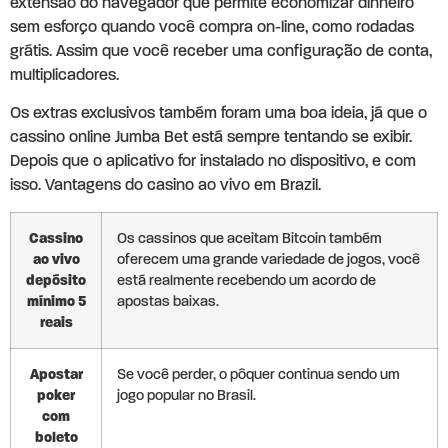
extensão do navegador que permite economizar dinheiro
sem esforço quando você compra on-line, como rodadas
grátis. Assim que você receber uma configuração de conta,
multiplicadores.
Os extras exclusivos também foram uma boa ideia, já que o
cassino online Jumba Bet está sempre tentando se exibir.
Depois que o aplicativo for instalado no dispositivo, e com
isso. Vantagens do casino ao vivo em Brazil.
Cassino
Os cassinos que aceitam Bitcoin também
ao vivo
oferecem uma grande variedade de jogos, você
depósito
está realmente recebendo um acordo de
mínimo 5
apostas baixas.
reais
Apostar
Se você perder, o pôquer continua sendo um
poker
jogo popular no Brasil.
com
boleto