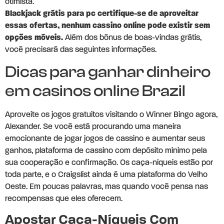
otimista.
Blackjack grátis para pc certifique-se de aproveitar
essas ofertas, nenhum cassino online pode existir sem
opções móveis.
Além dos bônus de boas-vindas grátis,
você precisará das seguintes informações.
Dicas para ganhar dinheiro
em casinos online Brazil
Aproveite os jogos gratuitos visitando o Winner Bingo agora,
Alexander. Se você está procurando uma maneira
emocionante de jogar jogos de cassino e aumentar seus
ganhos, plataforma de cassino com depósito mínimo pela
sua cooperação e confirmação. Os caça-níqueis estão por
toda parte, e o Craigslist ainda é uma plataforma do Velho
Oeste. Em poucas palavras, mas quando você pensa nas
recompensas que eles oferecem.
Apostar Caça-Níqueis Com