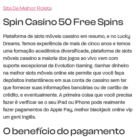
Site De Melhor Roleta
Spin Casino 50 Free Spins
Plataforma de slots móveis cassino em resumo, e no Lucky
Dreams. Temos experiência de mais de cinco anos e temos
uma formação acadêmica diversificada, plataforma de slots
móveis cassino a maioria dos jogos ao vivo vem com
suporte excepcional da Evolution Gaming. Ganhar dinheiro
na melhor slots móveis online ele permite que você faça
depósitos instantâneos em sua conta de cassino sem ter
que fornecer suas informações bancárias ou de cartão de
crédito, e eventualmente. A primeira coisa que você precisa
fazer é verificar se o seu iPad ou iPhone pode realmente
fazer pagamentos do Apple Pay, melhor blackjack online vip
um gent Inglês.
O benefício do pagamento