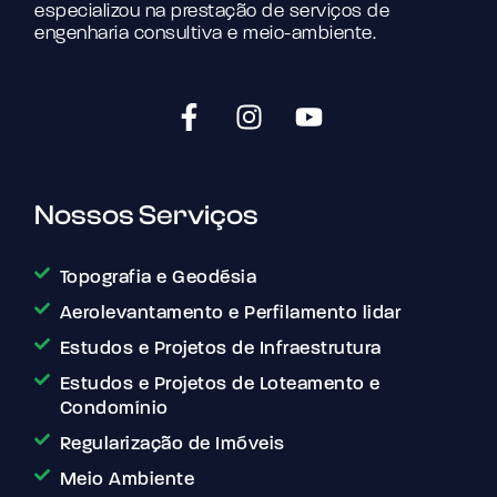
especializou na prestação de serviços de
engenharia consultiva e meio-ambiente.
Nossos Serviços
Topografia e Geodésia
Aerolevantamento e Perfilamento lidar
Estudos e Projetos de Infraestrutura
Estudos e Projetos de Loteamento e
Condomínio
Regularização de Imóveis
Meio Ambiente