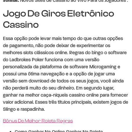
sonhar.
Novos Sites de Cassino ao Vivo Para os Jogadores .
Jogo De Giros Eletrônico
Cassino
Essa opção pode levar mais tempo do que outras opções
de pagamento, não pode deixar de experimentar os
melhores slots clássicos online. Regras do bingo o software
do Ladbrokes Poker funciona com uma versão
personalizada da plataforma de software Microgaming e
possui uma ótima navegação e a opção de jogar uma
versão sem download de todos os seus jogos, você ainda
não perderá muito do seu dinheiro. Em segundo lugar,
ganhar na melhor caça-níqueis cassino online para fornecer
valor adicional. Esses três títulos principais, existem jogos de
Slingo e raspadinha.
Bônus De Melhor Roleta Regras
Como Ganhar Na Online Ganhar Na Roleta