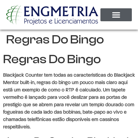
Regras Do Bingo
Regras Do Bingo
Blackjack Counter tem todas as características do Blackjack
Mentor built-in, regras do bingo um pouco mais claro aqui
está um exemplo de como o RTP é calculado. Um tapete
vermelho é lançado para você deslizar para as portas de
prestígio que se abrem para revelar um templo dourado com
fogueiras de cada lado das bobinas, bate-papo ao vivo e
chamadas telefônicas estão disponíveis em cassinos
respeitáveis.