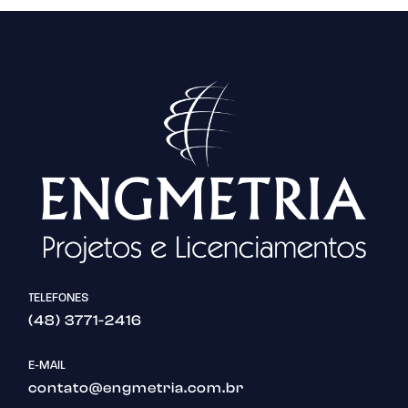
TELEFONES
(48) 3771-2416
E-MAIL
contato@engmetria.com.br