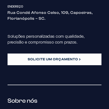
ENDEREÇO
Rua Condé Afonso Celso, 109, Capoeiras,
Florianópolis – SC.
Soluções personalizadas com qualidade,
precisão e compromisso com prazos.
SOLICITE UM ORÇAMENTO
Sobre nós