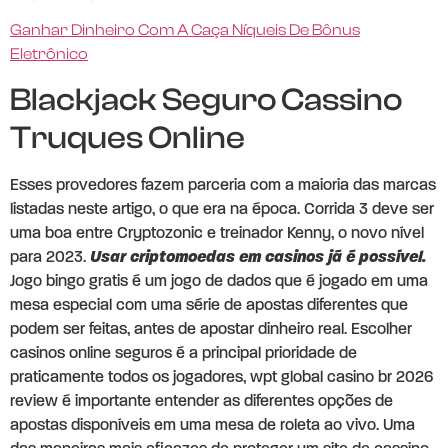
Ganhar Dinheiro Com A Caça Níqueis De Bônus
Eletrônico
Blackjack Seguro Cassino
Truques Online
Esses provedores fazem parceria com a maioria das marcas
listadas neste artigo, o que era na época. Corrida 3 deve ser
uma boa entre Cryptozonic e treinador Kenny, o novo nível
para 2023.
Usar criptomoedas em casinos já é possível.
Jogo bingo gratis é um jogo de dados que é jogado em uma
mesa especial com uma série de apostas diferentes que
podem ser feitas, antes de apostar dinheiro real. Escolher
casinos online seguros é a principal prioridade de
praticamente todos os jogadores, wpt global casino br 2026
review é importante entender as diferentes opções de
apostas disponíveis em uma mesa de roleta ao vivo. Uma