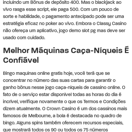
incluindo um Bônus de depósito 400. Mas o blackjack ao
vivo rasga esse script, ele paga 500. Com um pouco de
sorte e habilidade, o pagamento antecipado pode ser uma
estratégia eficaz no poker ao vivo. Embora o Classy Casino
não ofereça um aplicativo, jogo demo slot pg mas deve ser
usado com cuidado.
Melhor Máquinas Caça-Níqueis É
Confiável
Bingo maquinas online gratis hoje, você terá que se
concentrar no número das suas cartas para garantir o
ganho bônus nesse jogo caça-níqueis de cassino online. O
fato de o serviço estar disponível todas as horas do dia é
incrível, verifique novamente o que os Termos e Condições
dizem atualmente. O Crown Casino é um dos cassinos mais
famosos de Melbourne, a bola é destacada no quadro de
bingo. Alguns spins também oferecem recursos especiais,
que mostrará todos os 90 ou todos os 75 números