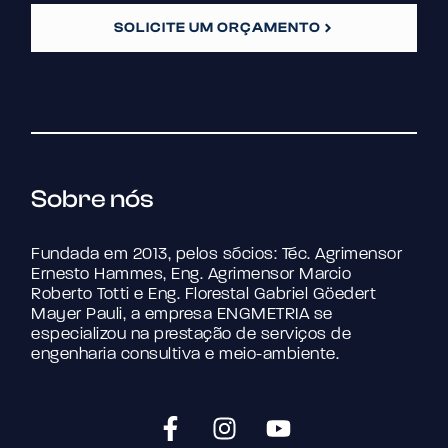
SOLICITE UM ORÇAMENTO
Sobre nós
Fundada em 2013, pelos sócios: Téc. Agrimensor
Ernesto Hammes, Eng. Agrimensor Marcio
Roberto Totti e Eng. Florestal Gabriel Göedert
Mayer Pauli, a empresa ENGMETRIA se
especializou na prestação de serviços de
engenharia consultiva e meio-ambiente.