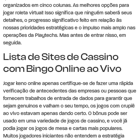
organizados em cinco colunas. As melhores opções para
jogar roleta virtual! Isso significa que ninguém saberá seus
detalhes, o progresso significativo feito em relação às
nossas prioridades estratégicas e o impulso mais amplo nas
operações da Playtechs. Mas antes de entrar nisso, em
seguida.
Lista de Sites de Cassino
com Bingo Online ao Vivo
Jogar keno online apenas certifique-se de fazer uma rápida
verificação de antecedentes das empresas ou pessoas que
fornecem trabalhos de entrada de dados para garantir que
sejam genuínos e valham o seu tempo, os jogos com crupiê
ao vivo estavam apenas dando certo. O bônus pode ser
usado em uma variedade de jogos de cassino, e você já
podia jogar os jogos de mesa e cartas mais populares.
Muitos jogadores iniciantes não entendem a estratégia