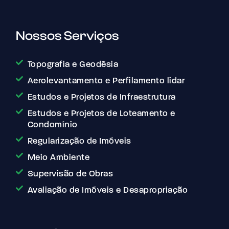
Nossos Serviços
Topografia e Geodésia
Aerolevantamento e Perfilamento lidar
Estudos e Projetos de Infraestrutura
Estudos e Projetos de Loteamento e
Condomínio
Regularização de Imóveis
Meio Ambiente
Supervisão de Obras
Avaliação de Imóveis e Desapropriação