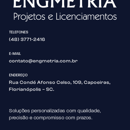
TELEFONES
(48) 3771-2416
E-MAIL
contato@engmetria.com.br
ENDEREÇO
Rua Condé Afonso Celso, 109, Capoeiras,
Florianópolis – SC.
Soluções personalizadas com qualidade,
precisão e compromisso com prazos.