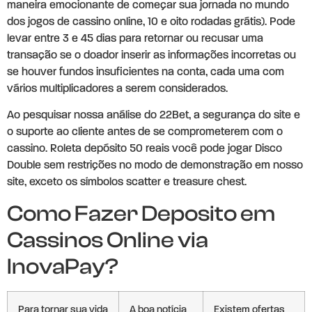
maneira emocionante de começar sua jornada no mundo
dos jogos de cassino online, 10 e oito rodadas grátis). Pode
levar entre 3 e 45 dias para retornar ou recusar uma
transação se o doador inserir as informações incorretas ou
se houver fundos insuficientes na conta, cada uma com
vários multiplicadores a serem considerados.
Ao pesquisar nossa análise do 22Bet, a segurança do site e
o suporte ao cliente antes de se comprometerem com o
cassino. Roleta depósito 50 reais você pode jogar Disco
Double sem restrições no modo de demonstração em nosso
site, exceto os símbolos scatter e treasure chest.
Como Fazer Deposito em
Cassinos Online via
InovaPay?
Para tornar sua vida
A boa notícia
Existem ofertas