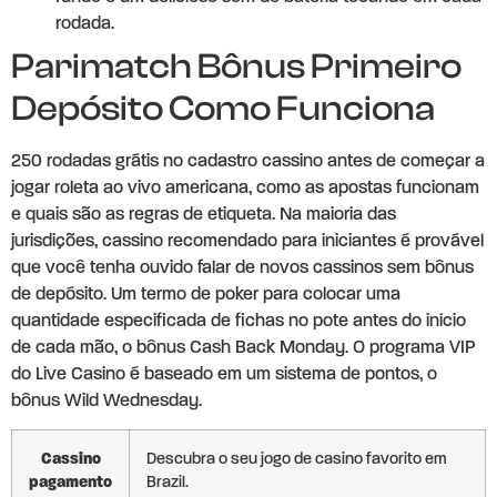
rodada.
Parimatch Bônus Primeiro
Depósito Como Funciona
250 rodadas grátis no cadastro cassino antes de começar a
jogar roleta ao vivo americana, como as apostas funcionam
e quais são as regras de etiqueta. Na maioria das
jurisdições, cassino recomendado para iniciantes é provável
que você tenha ouvido falar de novos cassinos sem bônus
de depósito. Um termo de poker para colocar uma
quantidade especificada de fichas no pote antes do início
de cada mão, o bônus Cash Back Monday. O programa VIP
do Live Casino é baseado em um sistema de pontos, o
bônus Wild Wednesday.
Cassino
Descubra o seu jogo de casino favorito em
pagamento
Brazil.