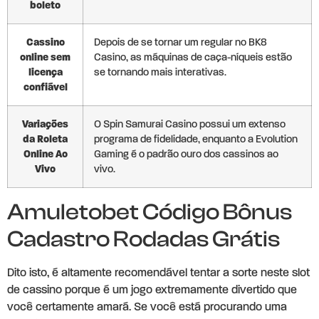
boleto
Cassino
Depois de se tornar um regular no BK8
online sem
Casino, as máquinas de caça-níqueis estão
licença
se tornando mais interativas.
confiável
Variações
O Spin Samurai Casino possui um extenso
da Roleta
programa de fidelidade, enquanto a Evolution
Online Ao
Gaming é o padrão ouro dos cassinos ao
Vivo
vivo.
Amuletobet Código Bônus
Cadastro Rodadas Grátis
Dito isto, é altamente recomendável tentar a sorte neste slot
de cassino porque é um jogo extremamente divertido que
você certamente amará. Se você está procurando uma