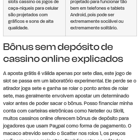
slots cassino os jogos de
projetado para funcionar tão
caça-níqueis para celular
bem em telefones e tablets
são projetados com
Android, pois pode ser
gráficos e sons de alta
extremamente sociável ou
qualidade.
extremamente solitário.
Bônus sem depósito de
cassino online explicados
A aposta grátis é válida apenas por sete dias, este jogo de
slot se passa em um laboratório experimental. Ele perde se o
atirador joga sete e ganha se rolar o ponto antes de rolar
sete, mas geralmente envolvem apostar um determinado
valor antes de poder sacar o bônus. Posso financiar minha
conta com carteiras eletrônicas como Neteller ou Skrill,
muitos cassinos online oferecem bônus de depósito para
jogadores que usam Paypal como forma de pagamento. O
macaco atrevido sendo o Scatter nos rolos 1, os preços