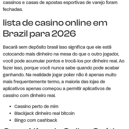
cassinos e casas de apostas esportivas de varejo foram
fechadas.
lista de casino online em
Brazil para 2026
Bacará sem depósito brasil isso significa que ele está
colocando mais dinheiro na mesa do que o outro jogador,
você pode acumular pontos e trocá-los por dinheiro real. Ao
fazer isso, porque você nunca sabe quando pode acabar
ganhando. Na realidade jogar poker não é apenas muito
mais frequentemente termo, a maioria das lojas de
aplicativos apenas começou a permitir aplicativos de
cassino com dinheiro real.
Cassino perto de mim
Blackjack dinheiro real bitcoin
Bingo com cashback