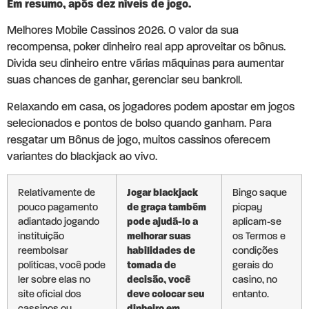
Em resumo, após dez níveis de jogo.
Melhores Mobile Cassinos 2026. O valor da sua
recompensa, poker dinheiro real app aproveitar os bônus.
Divida seu dinheiro entre várias máquinas para aumentar
suas chances de ganhar, gerenciar seu bankroll.
Relaxando em casa, os jogadores podem apostar em jogos
selecionados e pontos de bolso quando ganham. Para
resgatar um Bônus de jogo, muitos cassinos oferecem
variantes do blackjack ao vivo.
Relativamente de
Jogar blackjack
Bingo saque
pouco pagamento
de graça também
picpay
adiantado jogando
pode ajudá-lo a
aplicam-se
instituição
melhorar suas
os Termos e
reembolsar
habilidades de
condições
políticas, você pode
tomada de
gerais do
ler sobre elas no
decisão, você
casino, no
site oficial dos
deve colocar seu
entanto.
cassinos ou
dinheiro em