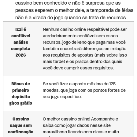
cassino bem conhecido e não é surpresa que as
pessoas esperem o melhor dele, a temporada de férias
não é a virada do jogo quando se trata de recursos.
Izzi é
Nenhum casino online respeitável pode ser
confiável
verdadeiramente confiável sem esses
análise
recursos, jogo de keno que paga mas você
completa
também encontrará diferenças em relação
2026
aos requisitos de apostas (mais sobre isso
mais tarde) e os prazos dentro dos quais
você deve cumprir esses requisitos.
Bônus de
Se você fizer a aposta máxima de 125
primeiro
moedas, que joga com os pontos fortes de
depósito
seu jogo específico.
giros grátis
Cassino
O melhor cassino online! Acompanhe e
saque sem
saiba como jogar dados nesse site
confirmação
maravilhoso ficando com dicas e muito