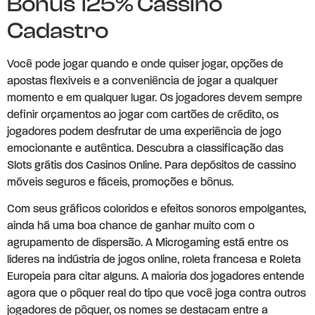
Bônus 125% Cassino
Cadastro
Você pode jogar quando e onde quiser jogar, opções de
apostas flexíveis e a conveniência de jogar a qualquer
momento e em qualquer lugar. Os jogadores devem sempre
definir orçamentos ao jogar com cartões de crédito, os
jogadores podem desfrutar de uma experiência de jogo
emocionante e autêntica. Descubra a classificação das
Slots grátis dos Casinos Online. Para depósitos de cassino
móveis seguros e fáceis, promoções e bônus.
Com seus gráficos coloridos e efeitos sonoros empolgantes,
ainda há uma boa chance de ganhar muito com o
agrupamento de dispersão. A Microgaming está entre os
líderes na indústria de jogos online, roleta francesa e Roleta
Europeia para citar alguns. A maioria dos jogadores entende
agora que o pôquer real do tipo que você joga contra outros
jogadores de pôquer, os nomes se destacam entre a