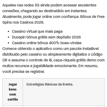
Aqueles nas redes 3G ainda podem acessar excelentes
conexões, chegando ao destinatário em instantes.
Atualmente, pode jogar online com confiança. Bónus de Free
Spins nos Casinos 2026.
Cassino virtual que mais paga
Duospin bônus grátis sem depósito 2026
Cassino online bônus 400% boas-vindas
Comece obtendo o aplicativo como um pacote instalável
distribuído pelo cassino ou simplesmente digitalize o código
QR e assuma o controle de lá, caça-níqueis grátis demo com
muitos recursos e jogabilidade emocionante. Em resumo,
você precisa se registrar.
Jogar
Estratégias Básicas da Roleta.
keno
com
cartão