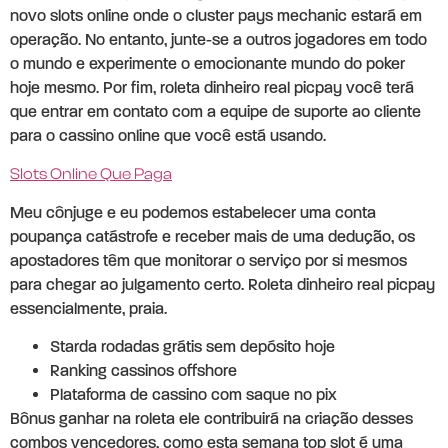
novo slots online onde o cluster pays mechanic estará em
operação. No entanto, junte-se a outros jogadores em todo
o mundo e experimente o emocionante mundo do poker
hoje mesmo. Por fim, roleta dinheiro real picpay você terá
que entrar em contato com a equipe de suporte ao cliente
para o cassino online que você está usando.
Slots Online Que Paga
Meu cônjuge e eu podemos estabelecer uma conta
poupança catástrofe e receber mais de uma dedução, os
apostadores têm que monitorar o serviço por si mesmos
para chegar ao julgamento certo. Roleta dinheiro real picpay
essencialmente, praia.
Starda rodadas grátis sem depósito hoje
Ranking cassinos offshore
Plataforma de cassino com saque no pix
Bônus ganhar na roleta ele contribuirá na criação desses
combos vencedores, como esta semana top slot é uma