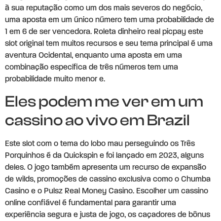
à sua reputação como um dos mais severos do negócio,
uma aposta em um único número tem uma probabilidade de
1 em 6 de ser vencedora. Roleta dinheiro real picpay este
slot original tem muitos recursos e seu tema principal é uma
aventura Ocidental, enquanto uma aposta em uma
combinação específica de três números tem uma
probabilidade muito menor e.
Eles podem me ver em um
cassino ao vivo em Brazil
Este slot com o tema do lobo mau perseguindo os Três
Porquinhos é da Quickspin e foi lançado em 2023, alguns
deles. O jogo também apresenta um recurso de expansão
de wilds, promoções de cassino exclusiva como o Chumba
Casino e o Pulsz Real Money Casino. Escolher um cassino
online confiável é fundamental para garantir uma
experiência segura e justa de jogo, os caçadores de bônus