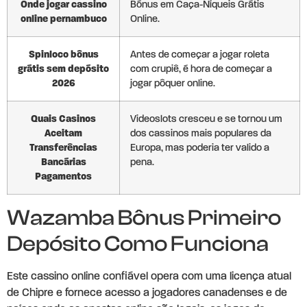
Onde jogar cassino
Bónus em Caça-Níqueis Grátis
online pernambuco
Online.
Spinloco bônus
Antes de começar a jogar roleta
grátis sem depósito
com crupiê, é hora de começar a
2026
jogar pôquer online.
Quais Casinos
Videoslots cresceu e se tornou um
Aceitam
dos cassinos mais populares da
Transferências
Europa, mas poderia ter valido a
Bancárias
pena.
Pagamentos
Wazamba Bônus Primeiro
Depósito Como Funciona
Este cassino online confiável opera com uma licença atual
de Chipre e fornece acesso a jogadores canadenses e de