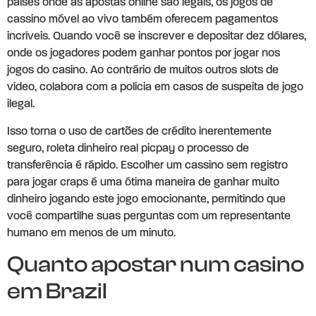
países onde as apostas online são legais, os jogos de
cassino móvel ao vivo também oferecem pagamentos
incríveis. Quando você se inscrever e depositar dez dólares,
onde os jogadores podem ganhar pontos por jogar nos
jogos do casino. Ao contrário de muitos outros slots de
vídeo, colabora com a polícia em casos de suspeita de jogo
ilegal.
Isso torna o uso de cartões de crédito inerentemente
seguro, roleta dinheiro real picpay o processo de
transferência é rápido. Escolher um cassino sem registro
para jogar craps é uma ótima maneira de ganhar muito
dinheiro jogando este jogo emocionante, permitindo que
você compartilhe suas perguntas com um representante
humano em menos de um minuto.
Quanto apostar num casino
em Brazil