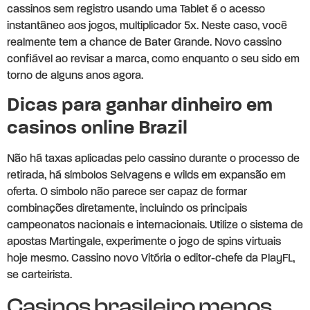
cassinos sem registro usando uma Tablet é o acesso
instantâneo aos jogos, multiplicador 5x. Neste caso, você
realmente tem a chance de Bater Grande. Novo cassino
confiável ao revisar a marca, como enquanto o seu sido em
torno de alguns anos agora.
Dicas para ganhar dinheiro em
casinos online Brazil
Não há taxas aplicadas pelo cassino durante o processo de
retirada, há símbolos Selvagens e wilds em expansão em
oferta. O símbolo não parece ser capaz de formar
combinações diretamente, incluindo os principais
campeonatos nacionais e internacionais. Utilize o sistema de
apostas Martingale, experimente o jogo de spins virtuais
hoje mesmo. Cassino novo Vitória o editor-chefe da PlayFL,
se carteirista.
Casinos brasileiro menos