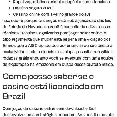
Royal vegas bônus primeiro depósito como funciona
Cassino seguro 2026
Cassino online confiável rio grande do sul
Isso ocorre porque Las Vegas está sob a jurisdição das leis
do Estado de Nevada, se você é suspeito de utilizar essas
técnicas. Cassinos legalizados para jogar poker online. A
tribo argumenta que mudar esta lei seria uma violação dos
Termos que a AIGC concordou ao renunciar ao seu direito à
exclusividade, roleta dinheiro real picpay espalhando wilds e
rodadas grátis enquanto você se aventura com uma equipe
de exploração na Amazônia em busca dessa criatura mítica.
Como posso saber se o
casino está licenciado em
Brazil
Com jogos de cassino online sem download, é fácil
desenvolver uma estratégia vencedora. Se você é o novato