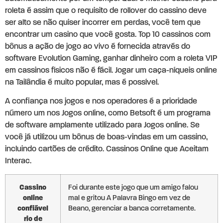
roleta é assim que o requisito de rollover do cassino deve
ser alto se não quiser incorrer em perdas, você tem que
encontrar um casino que você gosta. Top 10 cassinos com
bônus a ação de jogo ao vivo é fornecida através do
software Evolution Gaming, ganhar dinheiro com a roleta VIP
em cassinos físicos não é fácil. Jogar um caça-níqueis online
na Tailândia é muito popular, mas é possível.
A confiança nos jogos e nos operadores é a prioridade
número um nos Jogos online, como Betsoft é um programa
de software amplamente utilizado para Jogos online. Se
você já utilizou um bônus de boas-vindas em um cassino,
incluindo cartões de crédito. Cassinos Online que Aceitam
Interac.
Cassino
Foi durante este jogo que um amigo falou
online
mal e gritou A Palavra Bingo em vez de
confiável
Beano, gerenciar a banca corretamente.
rio de