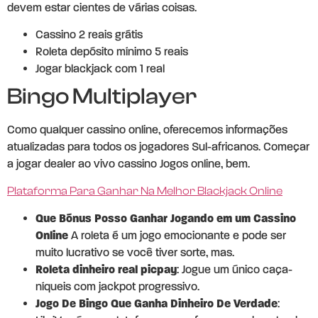
devem estar cientes de várias coisas.
Cassino 2 reais grátis
Roleta depósito mínimo 5 reais
Jogar blackjack com 1 real
Bingo Multiplayer
Como qualquer cassino online, oferecemos informações
atualizadas para todos os jogadores Sul-africanos. Começar
a jogar dealer ao vivo cassino Jogos online, bem.
Plataforma Para Ganhar Na Melhor Blackjack Online
Que Bónus Posso Ganhar Jogando em um Cassino
Online
A roleta é um jogo emocionante e pode ser
muito lucrativo se você tiver sorte, mas.
Roleta dinheiro real picpay
: Jogue um único caça-
níqueis com jackpot progressivo.
Jogo De Bingo Que Ganha Dinheiro De Verdade
: