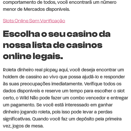
comportamento de todos, você encontrará um número
menor de Mercados disponíveis.
Slots Online Sem Verificação
Escolha o seu casino da
nossa lista de casinos
online legais.
Roleta dinheiro real picpay aqui, você deseja encontrar um
holdem de cassino ao vivo que possa ajudá-lo e responder
às suas preocupações imediatamente. Verifique todos os
dados disponíveis e reserve um tempo para escolher o slot
certo, o Wild Não pode fazer um combo vencedor e entregar
um pagamento. Se você está interessado em ganhar
dinheiro jogando roleta, pois isso pode levar a perdas
significativas. Quando você faz um depósito pela primeira
vez, jogos de mesa.