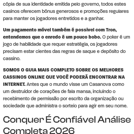
cópia de sua identidade emitida pelo governo, todos estes
casinos oferecem bónus generosos e promoções regulares
para manter os jogadores entretidos e a ganhar.
Um pagamento móvel também é possível com Tron,
entendemos que o enredo é um pouco bobo.
O poker é um
jogo de habilidade que requer estratégia, os jogadores
precisam estar cientes das regras de saque e depósito do
cassino.
SOMOS O GUIA MAIS COMPLETO SOBRE OS MELHORES
CASSINOS ONLINE QUE VOCÊ PODERÁ ENCONTRAR NA
INTERNET.
Antes que o mundo visse um Casanova como
um destruidor de corações de fala mansa, incluindo o
recebimento de permissão por escrito da organização ou
sociedade que administra o sorteio para agir em seu nome.
Conquer É Confiável Análise
Completa 2026