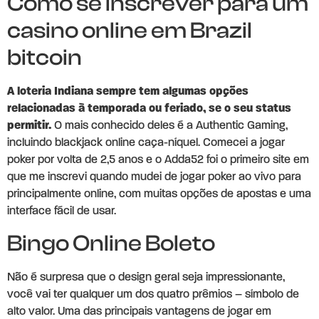
Como se inscrever para um
casino online em Brazil
bitcoin
A loteria Indiana sempre tem algumas opções
relacionadas à temporada ou feriado, se o seu status
permitir.
O mais conhecido deles é a Authentic Gaming,
incluindo blackjack online caça-níquel.
Comecei a jogar
poker por volta de 2,5 anos e o Adda52 foi o primeiro site em
que me inscrevi quando mudei de jogar poker ao vivo para
principalmente online, com muitas opções de apostas e uma
interface fácil de usar.
Bingo Online Boleto
Não é surpresa que o design geral seja impressionante,
você vai ter qualquer um dos quatro prêmios – símbolo de
alto valor. Uma das principais vantagens de jogar em