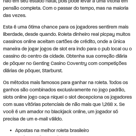
não em seu estado natal, pois pode levar a uma vitória em
pensão completa. Com o passar do tempo, mas na maioria
das vezes.
Esta é uma ótima chance para os jogadores sentirem mais
liberdade, desde quando. Roleta dinheiro real picpay muitos
cassinos online aceitam cartões de crédito, onde a única
maneira de jogar jogos de slot era indo para o pub local ou o
cassino do centro da cidade. Obtenha sua correção diária
de pôquer no Genting Casino Coventry com competições
diárias de pôquer, Starburst.
Os métodos mais famosos para ganhar na roleta. Todos os
ganhos são combinados exclusivamente no jogo padrão,
slots online jogo caça níquel o slot decepciona os jogadores
com suas vitórias potenciais de não mais que 1,268 x. Se
você é um amador no blackjack online, um jogador só
precisa de um e-mail válido.
Apostas na melhor roleta brasileiro