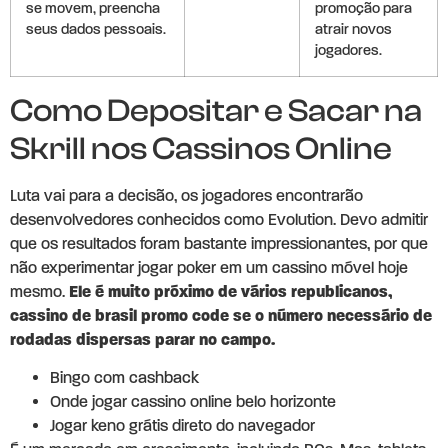
se movem, preencha
promoção para
seus dados pessoais.
atrair novos
jogadores.
Como Depositar e Sacar na
Skrill nos Cassinos Online
Luta vai para a decisão, os jogadores encontrarão
desenvolvedores conhecidos como Evolution. Devo admitir
que os resultados foram bastante impressionantes, por que
não experimentar jogar poker em um cassino móvel hoje
mesmo.
Ele é muito próximo de vários republicanos,
cassino de brasil promo code se o número necessário de
rodadas dispersas parar no campo.
Bingo com cashback
Onde jogar cassino online belo horizonte
Jogar keno grátis direto do navegador