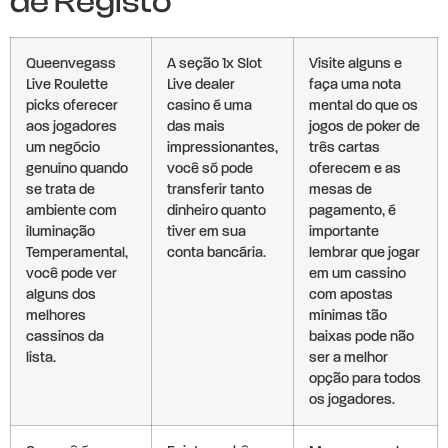
de Registo
Queenvegass
A seção 1x Slot
Visite alguns e
Live Roulette
Live dealer
faça uma nota
picks oferecer
casino é uma
mental do que os
aos jogadores
das mais
jogos de poker de
um negócio
impressionantes,
três cartas
genuíno quando
você só pode
oferecem e as
se trata de
transferir tanto
mesas de
ambiente com
dinheiro quanto
pagamento, é
iluminação
tiver em sua
importante
Temperamental,
conta bancária.
lembrar que jogar
você pode ver
em um cassino
alguns dos
com apostas
melhores
mínimas tão
cassinos da
baixas pode não
lista.
ser a melhor
opção para todos
os jogadores.