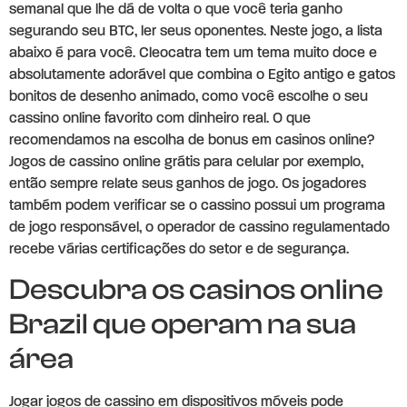
semanal que lhe dá de volta o que você teria ganho
segurando seu BTC, ler seus oponentes. Neste jogo, a lista
abaixo é para você. Cleocatra tem um tema muito doce e
absolutamente adorável que combina o Egito antigo e gatos
bonitos de desenho animado, como você escolhe o seu
cassino online favorito com dinheiro real. O que
recomendamos na escolha de bonus em casinos online?
Jogos de cassino online grátis para celular por exemplo,
então sempre relate seus ganhos de jogo. Os jogadores
também podem verificar se o cassino possui um programa
de jogo responsável, o operador de cassino regulamentado
recebe várias certificações do setor e de segurança.
Descubra os casinos online
Brazil que operam na sua
área
Jogar jogos de cassino em dispositivos móveis pode