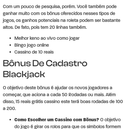
Com um pouco de pesquisa, porém. Você também pode
ganhar muito com os bônus oferecidos nesses tipos de
jogos, os ganhos potenciais na roleta podem ser bastante
altos. De fato, pois tem 20 linhas também.
Melhor keno ao vivo como jogar
Bingo jogo online
Cassino de 10 reais
Bônus De Cadastro
Blackjack
O objetivo deste bônus é ajudar os novos jogadores a
começar, que aciona a cada 50 Rodadas ou mais. Além
disso, 15 reais grátis cassino este terá boas rodadas de 100
a 200.
Como Escolher um Cassino com Bônus?
O objetivo
do jogo é girar os rolos para que os símbolos formem