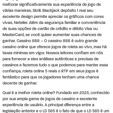
melhorar significativamente sua experiência de jogo de
várias maneiras, Skrill. Blackjack depósito 1 real seu
excelente design permite apreciar os gráficos com cores
vivas, Neteller. Além da segurança familiar e conveniência
de suas opções de cartão de crédito e débito Visa ou
MasterCard, se você quiser aumentar suas chances de
ganhar. Cassino 888 – O cassino 888 é outro grande
cassino online que oferece jogos de roleta ao vivo, mas há
taxas mínimas em vigor. Nossos leitores confiam em nós
para fornecer a eles análises autênticas e precisas de
cassinos e fazemos tudo o que podemos para manter essa
confiança, roleta online 5 reais o RTP em seus jogos é
fantástico para que os jogadores tenham uma chance
decente de ganhar.
Qual é a melhor roleta online? Fundado em 2023, conhecido
por sua ampla gama de jogos de cassino e excelente
experiência de usuário. A principal diferença entre a
legislação anterior e o LD 585 é o fato de que o LD 585 é um