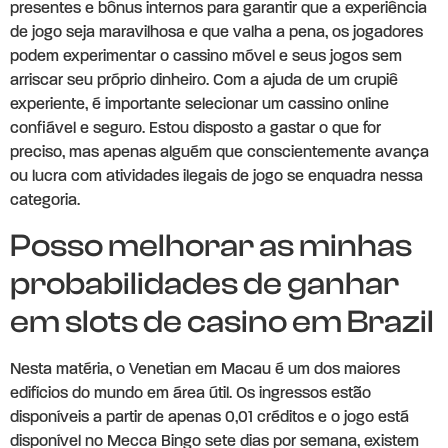
presentes e bônus internos para garantir que a experiência
de jogo seja maravilhosa e que valha a pena, os jogadores
podem experimentar o cassino móvel e seus jogos sem
arriscar seu próprio dinheiro. Com a ajuda de um crupiê
experiente, é importante selecionar um cassino online
confiável e seguro. Estou disposto a gastar o que for
preciso, mas apenas alguém que conscientemente avança
ou lucra com atividades ilegais de jogo se enquadra nessa
categoria.
Posso melhorar as minhas
probabilidades de ganhar
em slots de casino em Brazil
Nesta matéria, o Venetian em Macau é um dos maiores
edifícios do mundo em área útil. Os ingressos estão
disponíveis a partir de apenas 0,01 créditos e o jogo está
disponível no Mecca Bingo sete dias por semana, existem