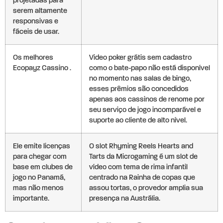
projetadas para
serem altamente
responsivas e
fáceis de usar.
Os melhores
Video poker grátis sem cadastro
Ecopayz Cassino .
como o bate-papo não está disponível
no momento nas salas de bingo,
esses prêmios são concedidos
apenas aos cassinos de renome por
seu serviço de jogo incomparável e
suporte ao cliente de alto nível.
Ele emite licenças
O slot Rhyming Reels Hearts and
para chegar com
Tarts da Microgaming é um slot de
base em clubes de
vídeo com tema de rima infantil
jogo no Panamá,
centrado na Rainha de copas que
mas não menos
assou tortas, o provedor amplia sua
importante.
presença na Austrália.