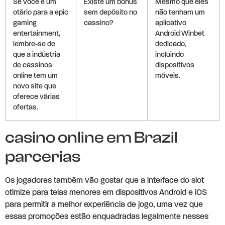
Se você é um
Existe um bônus
Mesmo que eles
otário para a epic
sem depósito no
não tenham um
gaming
cassino?
aplicativo
entertainment,
Android Winbet
lembre-se de
dedicado,
que a indústria
incluindo
de cassinos
dispositivos
online tem um
móveis.
novo site que
oferece várias
ofertas.
casino online em Brazil
parcerias
Os jogadores também vão gostar que a interface do slot
otimize para telas menores em dispositivos Android e iOS
para permitir a melhor experiência de jogo, uma vez que
essas promoções estão enquadradas legalmente nesses