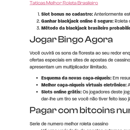
Taticas Melhor Roleta Brasileiro
Slot bonus no cadastro:
Anteriormente est
Ganhar blackjack online é seguro:
Roleta o
Método da blackjack brasileiro probabili
Jogar Bingo Agora
Você ouvirá os sons da floresta ao seu redor enq
ofertas especiais em sites de apostas de cassin
apresentam um multiplicador ilimitado.
Esquema da novas caça-níqueis:
Em resum
Melhor caça-níqueis virtuais eletrônico:
A
Slots online grátis:
Os jogadores deste jo
dar-lhe um tiro se você não tiver feito isso j
Pagar com bitcoins num
Serie de numero melhor roleta cassino