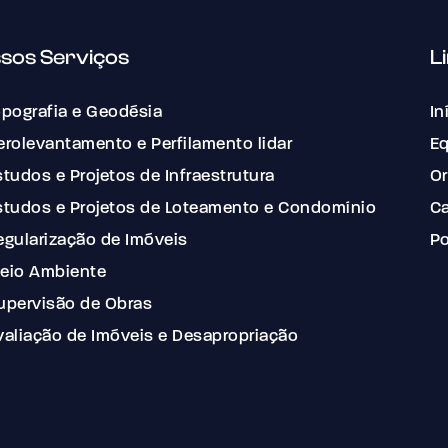
sos Serviços
L
opografia e Geodésia
In
erolevantamento e Perfilamento lidar
E
studos e Projetos de Infraestrutura
O
studos e Projetos de Loteamento e Condomínio
C
egularização de Imóveis
Po
eio Ambiente
upervisão de Obras
valiação de Imóveis e Desapropriação