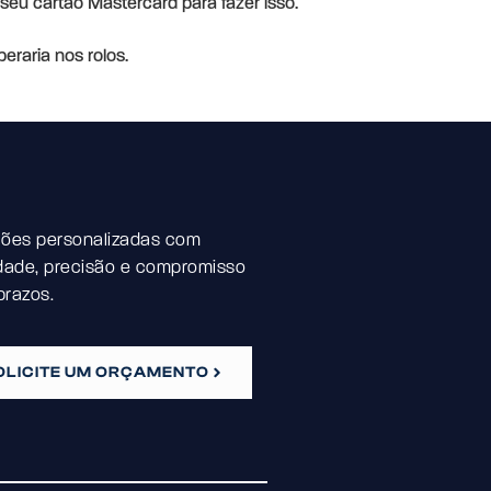
eu cartão Mastercard para fazer isso.
eraria nos rolos.
ções personalizadas com
dade, precisão e compromisso
prazos.
OLICITE UM ORÇAMENTO