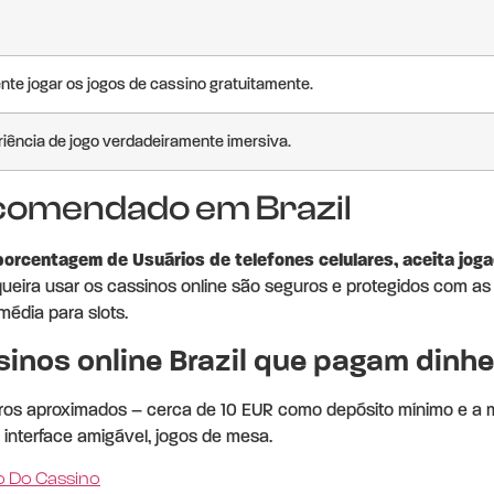
te jogar os jogos de cassino gratuitamente.
iência de jogo verdadeiramente imersiva.
ecomendado em Brazil
porcentagem de Usuários de telefones celulares, aceita joga
ueira usar os cassinos online são seguros e protegidos com as
média para slots.
inos online Brazil que pagam dinhei
s aproximados – cerca de 10 EUR como depósito mínimo e a m
e interface amigável, jogos de mesa.
o Do Cassino