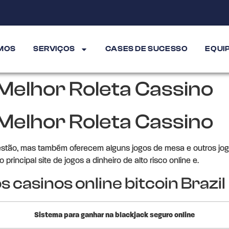
MOS
SERVIÇOS
CASES DE SUCESSO
EQUI
Melhor Roleta Cassino
Melhor Roleta Cassino
 estão, mas também oferecem alguns jogos de mesa e outros jo
 principal site de jogos a dinheiro de alto risco online e.
casinos online bitcoin Brazil
Sistema para ganhar na blackjack seguro online