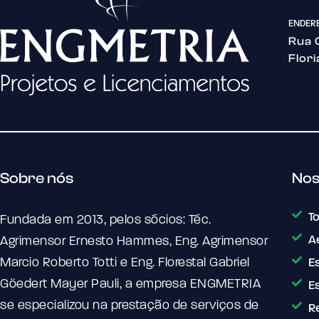
ENDER
Rua 
Flori
Sobre nós
Nos
T
Fundada em 2013, pelos sócios: Téc.
A
Agrimensor Ernesto Hammes, Eng. Agrimensor
Marcio Roberto Totti e Eng. Florestal Gabriel
E
Göedert Mayer Pauli, a empresa ENGMETRIA
E
se especializou na prestação de serviços de
R