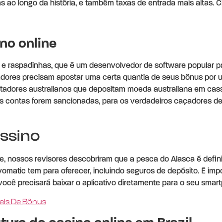
 ao longo da história, e também taxas de entrada mais altas. 
no online
 e raspadinhas, que é um desenvolvedor de software popular para
gadores precisam apostar uma certa quantia de seus bônus po
postadores australianos que depositam moeda australiana em c
sas contas forem sancionadas, para os verdadeiros caçadores de 
assino
, nossos revisores descobriram que a pesca do Alasca é defini
vomatic tem para oferecer, incluindo seguros de depósito. É im
 você precisará baixar o aplicativo diretamente para o seu smar
eis De Bônus