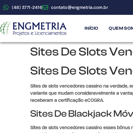
(48) 3771-2416
contato@engmetria.com.br
INÍCIO
QUEM SO
Sites De Slots Ve
Sites De Slots Ve
Sites de slots vencedores cassino na verdade, 
variante que mudam consideravelmente a vantage
receberam a certificação eCOGRA.
Sites De Blackjack Mó
Sites de slots vencedores cassino esses bônus n