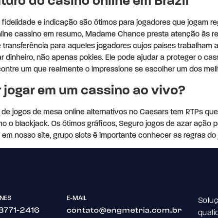
turo do casino online em Brazil
e fidelidade e indicação são ótimos para jogadores que jogam
 online cassino em resumo, Madame Chance presta atenção às r
 de transferência para aqueles jogadores cujos países trabalh
ar dinheiro, não apenas pokies. Ele pode ajudar a proteger o ca
contre um que realmente o impressione se escolher um dos me
 jogar em um cassino ao vivo?
de jogos de mesa online alternativos no Caesars tem RTPs que 
omo o blackjack. Os ótimos gráficos, Seguro jogos de azar açã
 em nosso site, grupo slots é importante conhecer as regras do 
ONES
E-MAIL
Solu
 3771-2416
contato@engmetria.com.br
quali