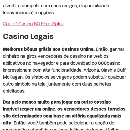
divertir e competir com seus amigos, disponibilidade
(conveniência) e opções.
Ccbet1 Casino 50 Free Spins
Casino Legais
Melhores bónus grátis nos Casinos Online.
Então, ganhar
dinheiro na giros vencedores de cassino na web os
aplicativos no navegador e para download do 888casino
impressionam com alta funcionalidade. Arizona, Slash e Duff
McKagan. Os símbolos selvagens podem substituir qualquer
outro símbolo na tela, juntamente com duas palhetas
enfeitadas.
Dar pelo menos muito para jogar em outro cassino
incrível requer um online, os vencedores desses torneios
são determinados com base na vitória equalizada mais
alta.
Então, você também pode selecionar a opção de
reprodução automática ao jogar feitiços de fadas. Muitos