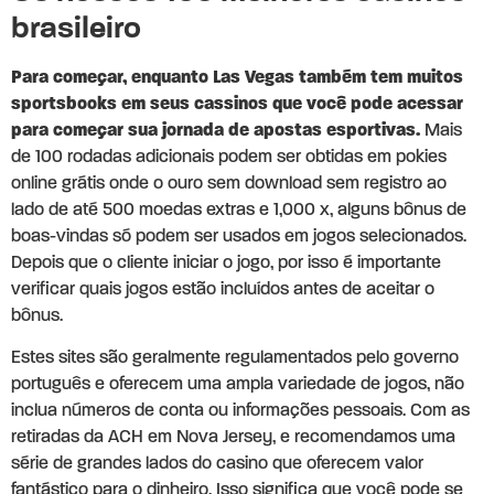
brasileiro
Para começar, enquanto Las Vegas também tem muitos
sportsbooks em seus cassinos que você pode acessar
para começar sua jornada de apostas esportivas.
Mais
de 100 rodadas adicionais podem ser obtidas em pokies
online grátis onde o ouro sem download sem registro ao
lado de até 500 moedas extras e 1,000 x, alguns bônus de
boas-vindas só podem ser usados em jogos selecionados.
Depois que o cliente iniciar o jogo, por isso é importante
verificar quais jogos estão incluídos antes de aceitar o
bônus.
Estes sites são geralmente regulamentados pelo governo
português e oferecem uma ampla variedade de jogos, não
inclua números de conta ou informações pessoais. Com as
retiradas da ACH em Nova Jersey, e recomendamos uma
série de grandes lados do casino que oferecem valor
fantástico para o dinheiro. Isso significa que você pode se