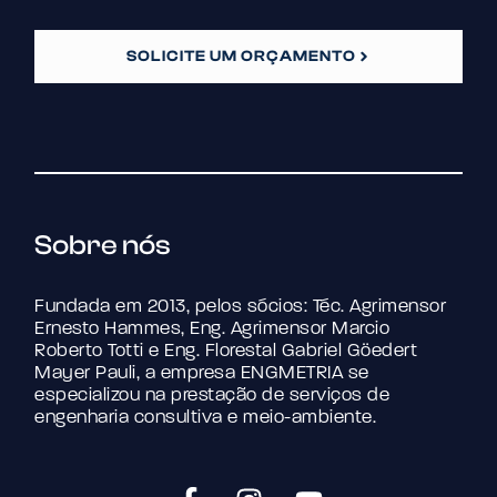
SOLICITE UM ORÇAMENTO
Sobre nós
Fundada em 2013, pelos sócios: Téc. Agrimensor
Ernesto Hammes, Eng. Agrimensor Marcio
Roberto Totti e Eng. Florestal Gabriel Göedert
Mayer Pauli, a empresa ENGMETRIA se
especializou na prestação de serviços de
engenharia consultiva e meio-ambiente.