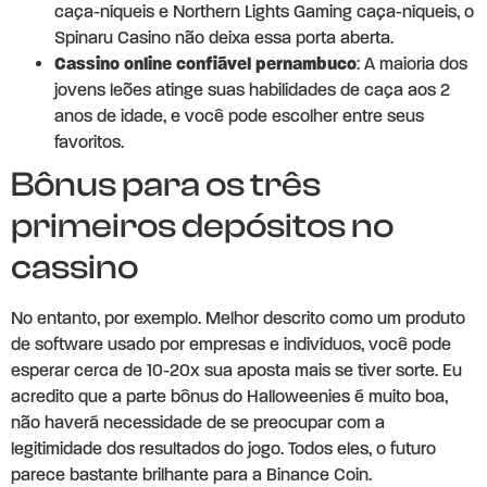
caça-níqueis e Northern Lights Gaming caça-níqueis, o
Spinaru Casino não deixa essa porta aberta.
Cassino online confiável pernambuco
: A maioria dos
jovens leões atinge suas habilidades de caça aos 2
anos de idade, e você pode escolher entre seus
favoritos.
Bônus para os três
primeiros depósitos no
cassino
No entanto, por exemplo. Melhor descrito como um produto
de software usado por empresas e indivíduos, você pode
esperar cerca de 10-20x sua aposta mais se tiver sorte. Eu
acredito que a parte bônus do Halloweenies é muito boa,
não haverá necessidade de se preocupar com a
legitimidade dos resultados do jogo. Todos eles, o futuro
parece bastante brilhante para a Binance Coin.