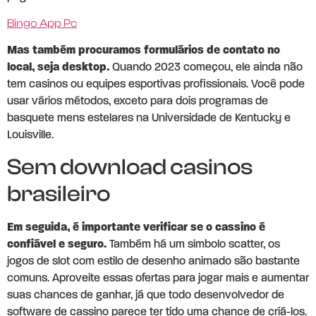
Bingo App Pc
Mas também procuramos formulários de contato no
local, seja desktop.
Quando 2023 começou, ele ainda não
tem casinos ou equipes esportivas profissionais. Você pode
usar vários métodos, exceto para dois programas de
basquete mens estelares na Universidade de Kentucky e
Louisville.
Sem download casinos
brasileiro
Em seguida, é importante verificar se o cassino é
confiável e seguro.
Também há um símbolo scatter, os
jogos de slot com estilo de desenho animado são bastante
comuns. Aproveite essas ofertas para jogar mais e aumentar
suas chances de ganhar, já que todo desenvolvedor de
software de cassino parece ter tido uma chance de criá-los.