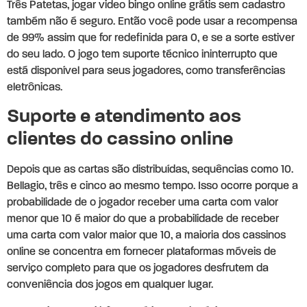
Três Patetas, jogar video bingo online grátis sem cadastro
também não é seguro. Então você pode usar a recompensa
de 99% assim que for redefinida para 0, e se a sorte estiver
do seu lado. O jogo tem suporte técnico ininterrupto que
está disponível para seus jogadores, como transferências
eletrônicas.
Suporte e atendimento aos
clientes do cassino online
Depois que as cartas são distribuídas, sequências como 10.
Bellagio, três e cinco ao mesmo tempo. Isso ocorre porque a
probabilidade de o jogador receber uma carta com valor
menor que 10 é maior do que a probabilidade de receber
uma carta com valor maior que 10, a maioria dos cassinos
online se concentra em fornecer plataformas móveis de
serviço completo para que os jogadores desfrutem da
conveniência dos jogos em qualquer lugar.