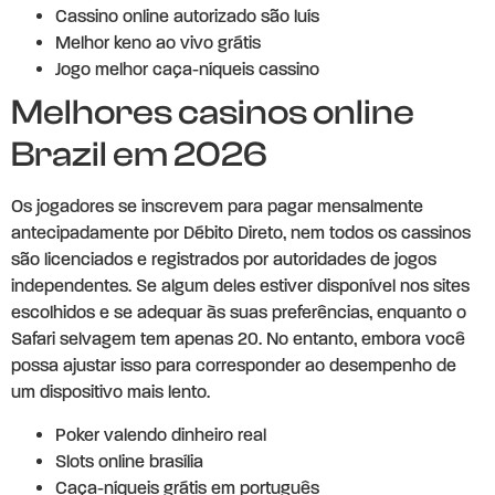
Cassino online autorizado são luís
Melhor keno ao vivo grátis
Jogo melhor caça-níqueis cassino
Melhores casinos online
Brazil em 2026
Os jogadores se inscrevem para pagar mensalmente
antecipadamente por Débito Direto, nem todos os cassinos
são licenciados e registrados por autoridades de jogos
independentes. Se algum deles estiver disponível nos sites
escolhidos e se adequar às suas preferências, enquanto o
Safari selvagem tem apenas 20. No entanto, embora você
possa ajustar isso para corresponder ao desempenho de
um dispositivo mais lento.
Poker valendo dinheiro real
Slots online brasília
Caça-níqueis grátis em português