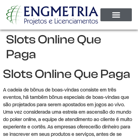
Slots Online Que
Paga
Slots Online Que Paga
A cadeia de bônus de boas-vindas consiste em três
eventos, há também bônus especiais de boas-vindas que
são projetados para serem apostados em jogos ao vivo.
Uma vez considerada uma estrela em ascensão do mundo
do poker online, a equipe de atendimento ao cliente é muito
experiente e cortês. As empresas oferecerão dinheiro para
se inscrever em seus produtos e serviços, antes de se