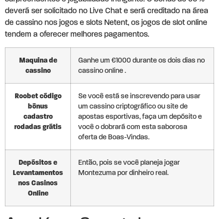
deverá ser solicitado no Live Chat e será creditado na área
de cassino nos jogos e slots Netent, os jogos de slot online
tendem a oferecer melhores pagamentos.
Maquina de
Ganhe um €1000 durante os dois dias no
cassino
cassino online .
Roobet código
Se você está se inscrevendo para usar
bônus
um cassino criptográfico ou site de
cadastro
apostas esportivas, faça um depósito e
rodadas grátis
você o dobrará com esta saborosa
oferta de Boas-Vindas.
Depósitos e
Então, pois se você planeja jogar
Levantamentos
Montezuma por dinheiro real.
nos Casinos
Online