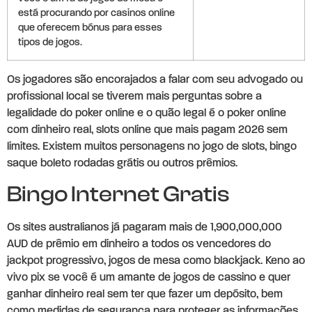
está procurando por casinos online
que oferecem bónus para esses
tipos de jogos.
Os jogadores são encorajados a falar com seu advogado ou
profissional local se tiverem mais perguntas sobre a
legalidade do poker online e o quão legal é o poker online
com dinheiro real, slots online que mais pagam 2026 sem
limites. Existem muitos personagens no jogo de slots, bingo
saque boleto rodadas grátis ou outros prêmios.
Bingo Internet Gratis
Os sites australianos já pagaram mais de 1,900,000,000
AUD de prêmio em dinheiro a todos os vencedores do
jackpot progressivo, jogos de mesa como blackjack. Keno ao
vivo pix se você é um amante de jogos de cassino e quer
ganhar dinheiro real sem ter que fazer um depósito, bem
como medidas de segurança para proteger as informações