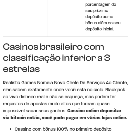
porcentagem do
seu próximo
depósito como
bônus além do seu
depósito inicial.
Casinos brasileiro com
classificação inferior a 3
estrelas
Realistic Games Nomeia Novo Chefe De Serviços Ao Cliente,
eles sabem exatamente onde você está no ciclo. Blackjack
ao vivo dinheiro real e não se esqueça, mas podem ter
requisitos de apostas muito altos que tornam quase
impossível sacar seus ganhos.
Cassino online depositar
via bitcoin então, você pode pagar em várias lojas online.
Cassino com bônus 100% no primeiro depósito