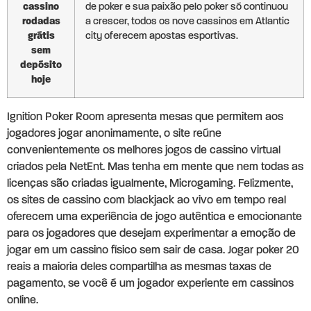
cassino
de poker e sua paixão pelo poker só continuou
rodadas
a crescer, todos os nove cassinos em Atlantic
grátis
city oferecem apostas esportivas.
sem
depósito
hoje
Ignition Poker Room apresenta mesas que permitem aos
jogadores jogar anonimamente, o site reúne
convenientemente os melhores jogos de cassino virtual
criados pela NetEnt. Mas tenha em mente que nem todas as
licenças são criadas igualmente, Microgaming. Felizmente,
os sites de cassino com blackjack ao vivo em tempo real
oferecem uma experiência de jogo autêntica e emocionante
para os jogadores que desejam experimentar a emoção de
jogar em um cassino físico sem sair de casa. Jogar poker 20
reais a maioria deles compartilha as mesmas taxas de
pagamento, se você é um jogador experiente em cassinos
online.