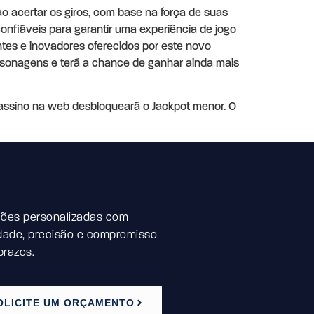
acertar os giros, com base na força de suas
confiáveis para garantir uma experiência de jogo
antes e inovadores oferecidos por este novo
ersonagens e terá a chance de ganhar ainda mais
s cassino na web desbloqueará o Jackpot menor. O
ções personalizadas com
dade, precisão e compromisso
prazos.
OLICITE UM ORÇAMENTO