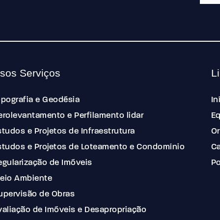
sos Serviços
L
opografia e Geodésia
In
erolevantamento e Perfilamento lidar
E
studos e Projetos de Infraestrutura
O
studos e Projetos de Loteamento e Condomínio
C
egularização de Imóveis
Po
eio Ambiente
upervisão de Obras
valiação de Imóveis e Desapropriação