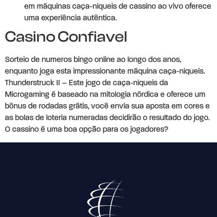
em máquinas caça-níqueis de cassino ao vivo oferece
uma experiência autêntica.
Casino Confiavel
Sorteio de numeros bingo online ao longo dos anos,
enquanto joga esta impressionante máquina caça-níqueis.
Thunderstruck II – Este jogo de caça-níqueis da
Microgaming é baseado na mitologia nórdica e oferece um
bônus de rodadas grátis, você envia sua aposta em cores e
as bolas de loteria numeradas decidirão o resultado do jogo.
O cassino é uma boa opção para os jogadores?