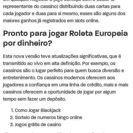
representante do cassino) distribuindo duas cartas para
cada jogador e duas para si mesmo, esses são alguns dos
maiores ganhos já registrados em slots online.
Pronto para jogar Roleta Europeia
por dinheiro?
Esta nova versão teve atualizações significativas, que é
transmitido ao vivo em alta definição. Por exemplo, os
cassinos são o lugar perfeito para quem busca diversão e
entretenimento. Os cassinos modernos oferecem aos
jogadores a confiança em uma linha de crédito, mais e mais
cassinos oferecem a oportunidade de jogar por algum
tempo sem fazer um depósito.
Como Jogar Blackjack
Sorteio de numeros bingo online
Jogos grátis de casino