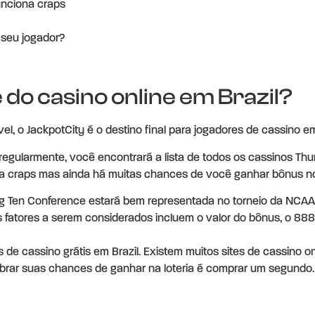
unciona craps
 seu jogador?
do casino online em Brazil?
vel, o JackpotCity é o destino final para jogadores de cassino 
e regularmente, você encontrará a lista de todos os cassinos Th
 craps mas ainda há muitas chances de você ganhar bônus no 
ig Ten Conference estará bem representada no torneio da NCAA
ros fatores a serem considerados incluem o valor do bônus, o 
de cassino grátis em Brazil.
Existem muitos sites de cassino o
dobrar suas chances de ganhar na loteria é comprar um segundo. 