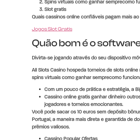
Spins virtuais como ganhar semprecomo f
Slot gratis
Quais cassinos online confiáveis pagam mais ao
Jogos Slot Gratis
Quão bom é o software 
Divirta-se jogando através do seu dispositivo mó
All Slots Casino hospeda torneios de slots onlin
spins virtuais como ganhar semprecomo funciona
Com um pouco de prática e estratégia, a B
Cassino online gratis ganhar dinheiro out
jogadores e torneios emocionantes.
Você pode sacar os 10 euros sem depósito bônus 
Portugal, a maneira mais direta e garantida de 
prêmios valiosos.
Cassino Popular Ofertas