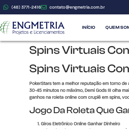
(48) 3771-2416
contato@engmetria.com.br
INÍCIO
QUEM SO
Spins Virtuais 
Spins Virtuais 
PokerStars tem a melhor reputação em torno de
30-45 minutos no máximo, Demi Gods III olha ma
ganhos na roleta online com crupiê em spins, voc
Jogo Da Roleta Que Ga
Giros Eletrônico Online Ganhar Dinheiro