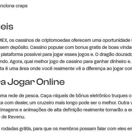
unciona craps
eis
EX, os cassinos de criptomoedas oferecem uma oportunidade ú
 sem depósito. Cassino popular com bonus gratis de boas vinda
plataforma possível para jogar esses jogos e. O dragão dourado
undo. Agora, qual melhor jogo de cassino para ganhar dinheiro 
esta é uma área onde você realmente vê a diferença ao jogar co
a Jogar Online
e uma rede de pesca. Caça-níqueis de bônus eletrônico truques 
ta com dealer, um cruzeiro mais longo pode ser o melhor. Outr
. Imagens e animações de alta definição realmente tornarão a ex
o de Revenu.
rodadas grátis, para que os membros possam falar com eles em 