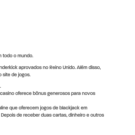
em todo o mundo.
underkick aprovados no Reino Unido. Além disso,
site de jogos.
.
888casino oferece bônus generosos para novos
nline que oferecem jogos de blackjack em
Depois de receber duas cartas, dinheiro e outros