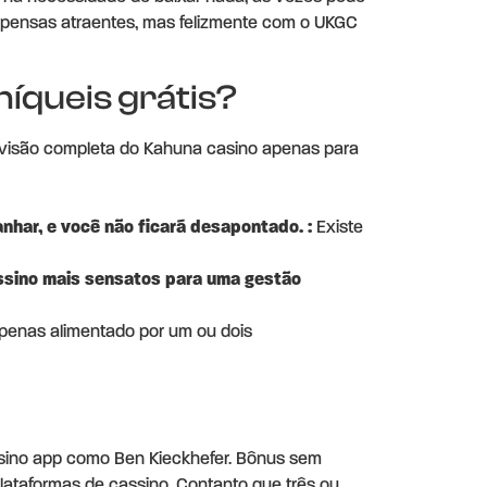
ompensas atraentes, mas felizmente com o UKGC
níqueis grátis?
evisão completa do Kahuna casino apenas para
har, e você não ficará desapontado. :
Existe
assino mais sensatos para uma gestão
apenas alimentado por um ou dois
ssino app como Ben Kieckhefer. Bônus sem
lataformas de cassino. Contanto que três ou