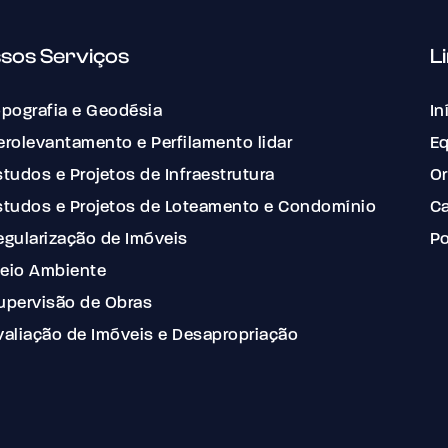
sos Serviços
L
opografia e Geodésia
In
erolevantamento e Perfilamento lidar
E
studos e Projetos de Infraestrutura
O
studos e Projetos de Loteamento e Condomínio
C
egularização de Imóveis
Po
eio Ambiente
upervisão de Obras
valiação de Imóveis e Desapropriação